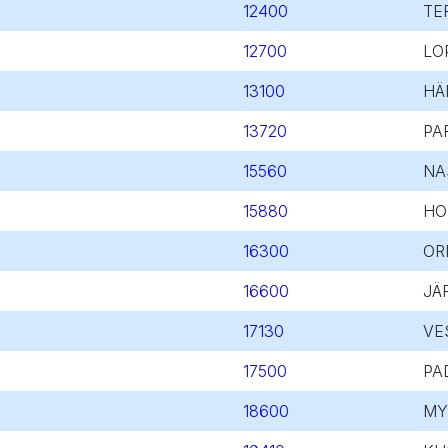
12400
TE
12700
LO
13100
HÄ
13720
PA
15560
NA
15880
HO
16300
OR
16600
JÄ
17130
VE
17500
PA
18600
MY