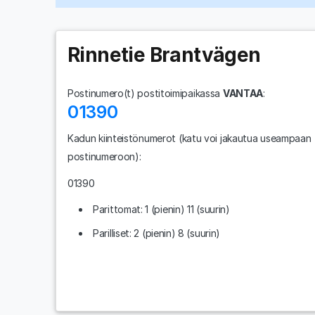
Rinnetie Brantvägen
Postinumero(t) postitoimipaikassa
VANTAA
:
01390
Kadun kiinteistönumerot
(katu voi jakautua useampaan
postinumeroon)
:
01390
Parittomat: 1 (pienin) 11 (suurin)
Parilliset: 2 (pienin) 8 (suurin)