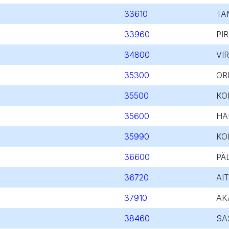
33610
TA
33960
PI
34800
VI
35300
OR
35500
KO
35600
HA
35990
KO
36600
PÄ
36720
AI
37910
AK
38460
SA