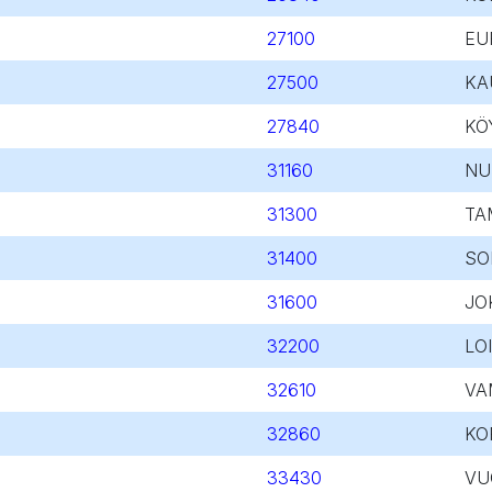
27100
EU
27500
KA
27840
KÖ
31160
NU
31300
TA
31400
SO
31600
JO
32200
LO
32610
VA
32860
KO
33430
VU