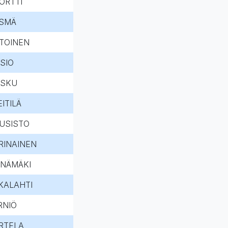
ORTTI
SMÄ
TTOINEN
ISIO
SKU
EITILÄ
USISTO
RINAINEN
NÄMÄKI
KALAHTI
RNIÖ
RTELA