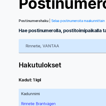
Postinumer
Postinumerohaku
|
Selaa postinumeroita maakunnittain
Hae postinumerolla, postitoimipaikalla t
Hakutulokset
Kadut: 1 kpl
Kadunnimi
Rinnetie Brantvägen