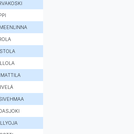
RVAKOSKI
PPI
MEENLINNA
ROLA
STOLA
LLOLA
IMATTILA
RVELÄ
SIVEHMAA
DASJOKI
LLYOJA