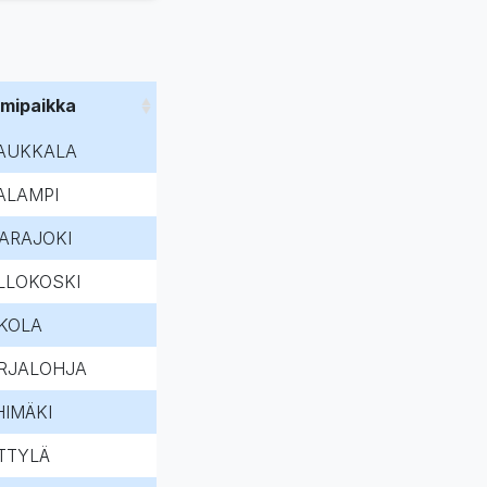
imipaikka
AUKKALA
ALAMPI
ARAJOKI
LLOKOSKI
KOLA
RJALOHJA
HIMÄKI
TTYLÄ