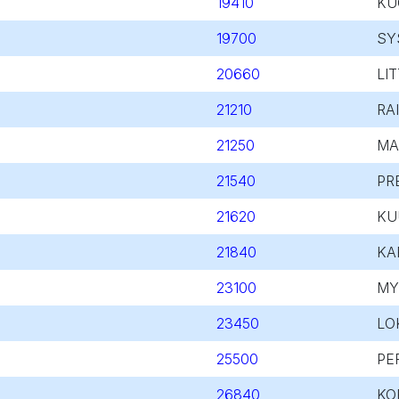
19410
KU
19700
SY
20660
LI
21210
RA
21250
MA
21540
PR
21620
KU
21840
KA
23100
MY
23450
LO
25500
PE
26840
KO