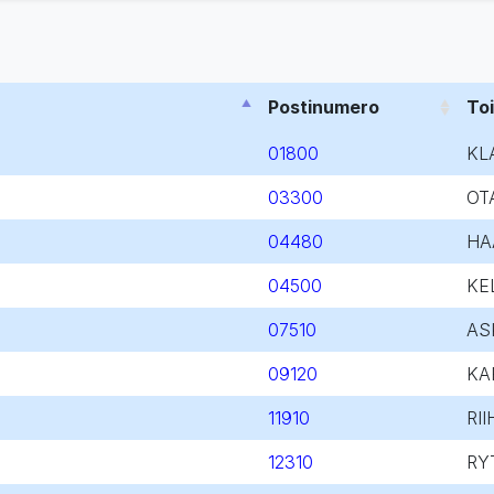
Postinumero
To
01800
KL
03300
OT
04480
HA
04500
KE
07510
AS
09120
KA
11910
RII
12310
RY