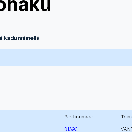
ohaku
ai kadunnimellä
Postinumero
Toim
01390
VAN