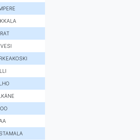
MPERE
RKKALA
RRAT
IVESI
RKEAKOSKI
LLI
LHO
LKÄNE
TOO
AA
STAMALA