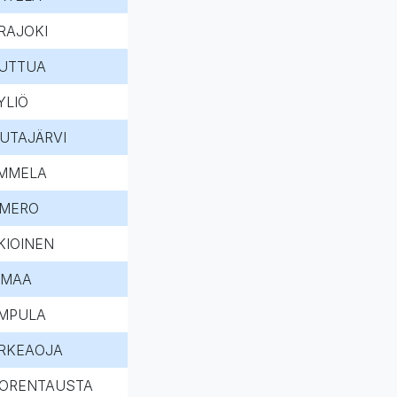
RAJOKI
UTTUA
YLIÖ
UTAJÄRVI
MMELA
MERO
KIOINEN
IMAA
MPULA
RKEAOJA
ORENTAUSTA