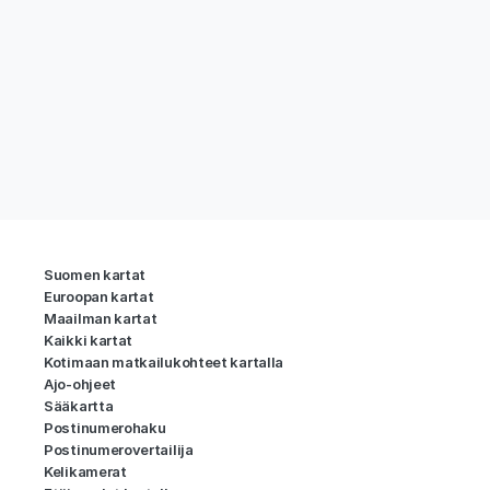
Suomen kartat
Euroopan kartat
Maailman kartat
Kaikki kartat
Kotimaan matkailukohteet kartalla
Ajo-ohjeet
Sääkartta
Postinumerohaku
Postinumerovertailija
Kelikamerat