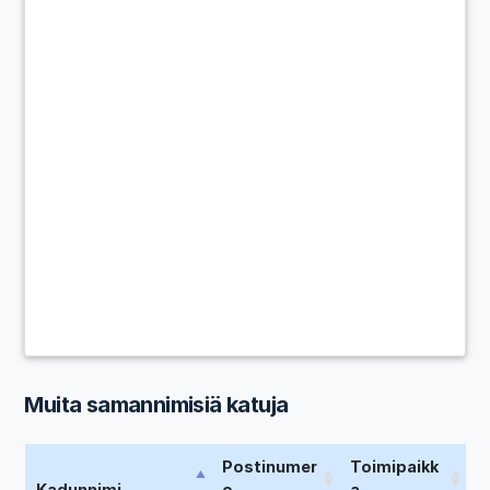
Muita samannimisiä katuja
Postinumer
Toimipaikk
Kadunnimi
o
a