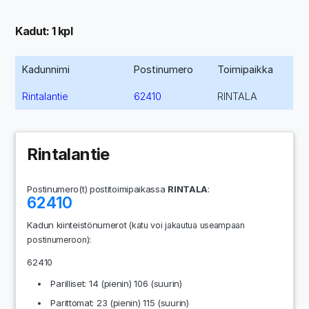
Kadut: 1 kpl
Kadunnimi
Postinumero
Toimipaikka
Rintalantie
62410
RINTALA
Rintalantie
Postinumero(t) postitoimipaikassa
RINTALA
:
62410
Kadun kiinteistönumerot
(katu voi jakautua useampaan
:
postinumeroon)
62410
Parilliset: 14 (pienin) 106 (suurin)
Parittomat: 23 (pienin) 115 (suurin)