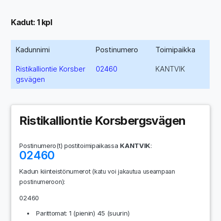
Kadut: 1 kpl
Kadunnimi
Postinumero
Toimipaikka
Ristikalliontie Korsber
02460
KANTVIK
gsvägen
Ristikalliontie Korsbergsvägen
Postinumero(t) postitoimipaikassa
KANTVIK
:
02460
Kadun kiinteistönumerot
(katu voi jakautua useampaan
:
postinumeroon)
02460
Parittomat: 1 (pienin) 45 (suurin)