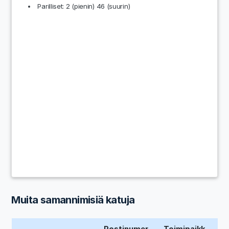
Parilliset: 2 (pienin) 46 (suurin)
Muita samannimisiä katuja
Postinumer
Toimipaikk