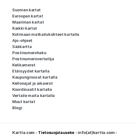
Suomen kartat
Euroopan kartat
Maailman kartat
Kaikki kartat
Kotimaan matkailukohteet kartalla
Ajo-ohjeet
Sääkartta
Postinumerohaku
Postinumerovertailija
Kelikamerat
Etäisyydet kartalla
Kaupunginosat kartalla
Kellonajat ja aikaerot
Koordinaatit kartalla
Vertaile maita kartalla
Muut kartat
Blogi
Kartta.com -
Tietosuojalauseke
- info(at)kartta.com -