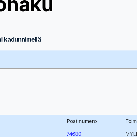
ohaku
ai kadunnimellä
Postinumero
Toim
74680
MYL