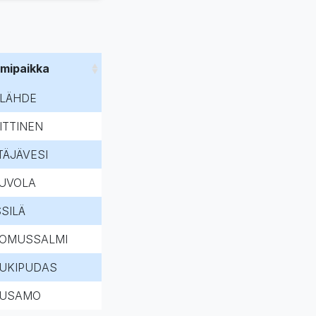
imipaikka
LLÄHDE
ITTINEN
TÄJÄVESI
UVOLA
SSILÄ
OMUSSALMI
UKIPUDAS
USAMO