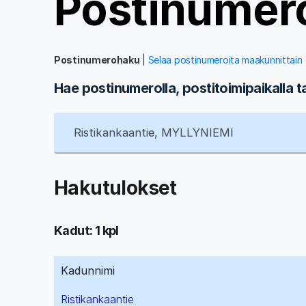
Postinumer
Postinumerohaku
|
Selaa postinumeroita maakunnittain
Hae postinumerolla, postitoimipaikalla t
Hakutulokset
Kadut: 1 kpl
Kadunnimi
Ristikankaantie