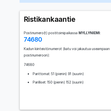
Ristikankaantie
Postinumero(t) postitoimipaikassa
MYLLYNIEMI
:
74680
Kadun kiinteistönumerot
(katu voi jakautua useampaan
postinumeroon)
:
74680
Parittomat: 51 (pienin) 91 (suurin)
Parilliset: 150 (pienin) 152 (suurin)