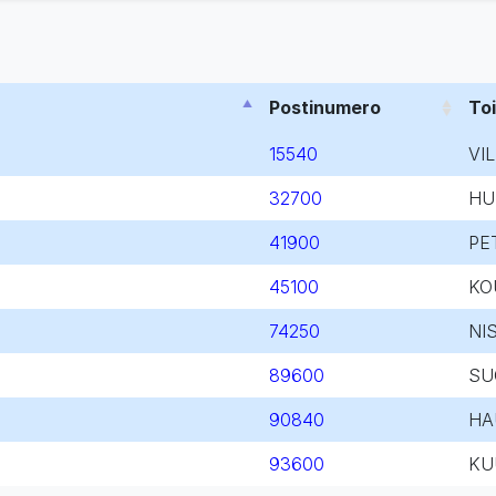
Postinumero
To
15540
VI
32700
HU
41900
PE
45100
KO
74250
NI
89600
SU
90840
HA
93600
KU