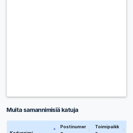
Muita samannimisiä katuja
Postinumer
Toimipaikk
Kadunnimi
o
a