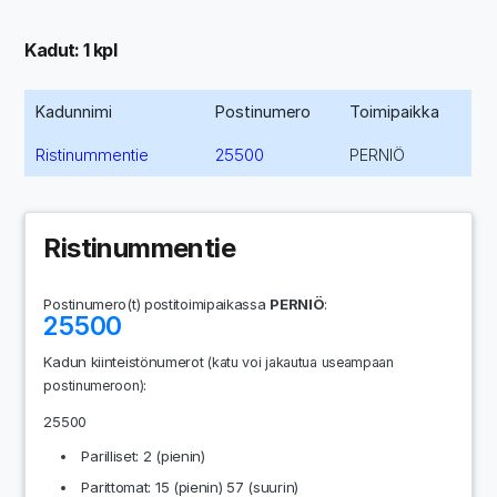
Kadut: 1 kpl
Kadunnimi
Postinumero
Toimipaikka
Ristinummentie
25500
PERNIÖ
Ristinummentie
Postinumero(t) postitoimipaikassa
PERNIÖ
:
25500
Kadun kiinteistönumerot
(katu voi jakautua useampaan
:
postinumeroon)
25500
Parilliset: 2 (pienin)
Parittomat: 15 (pienin) 57 (suurin)