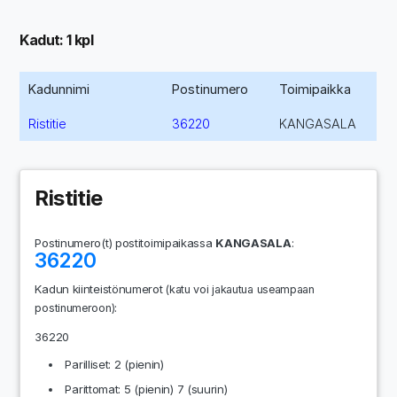
Kadut: 1 kpl
Kadunnimi
Postinumero
Toimipaikka
Ristitie
36220
KANGASALA
Ristitie
Postinumero(t) postitoimipaikassa
KANGASALA
:
36220
Kadun kiinteistönumerot
(katu voi jakautua useampaan
:
postinumeroon)
36220
Parilliset: 2 (pienin)
Parittomat: 5 (pienin) 7 (suurin)