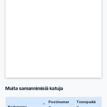
Muita samannimisiä katuja
Postinumer
Toimipaikk
Kadunnimi
o
a