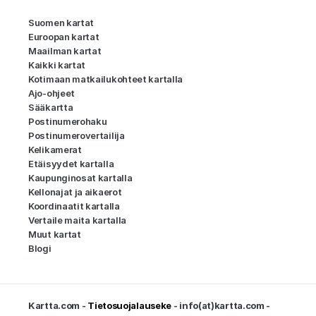
Suomen kartat
Euroopan kartat
Maailman kartat
Kaikki kartat
Kotimaan matkailukohteet kartalla
Ajo-ohjeet
Sääkartta
Postinumerohaku
Postinumerovertailija
Kelikamerat
Etäisyydet kartalla
Kaupunginosat kartalla
Kellonajat ja aikaerot
Koordinaatit kartalla
Vertaile maita kartalla
Muut kartat
Blogi
Kartta.com -
Tietosuojalauseke
- info(at)kartta.com -