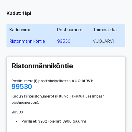
Kadut: 1 kpl
Kadunnimi
Postinumero
Toimipaikka
Ristonmänniköntie
99530
VUOJÄRVI
Ristonmänniköntie
Postinumero(t) postitoimipaikassa
VUOJÄRVI
:
99530
Kadun kiinteistönumerot
(katu voi jakautua useampaan
:
postinumeroon)
99530
Parilliset: 3962 (pienin) 3966 (suurin)