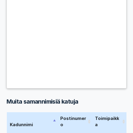
Muita samannimisiä katuja
Postinumer
Toimipaikk
Kadunnimi
o
a