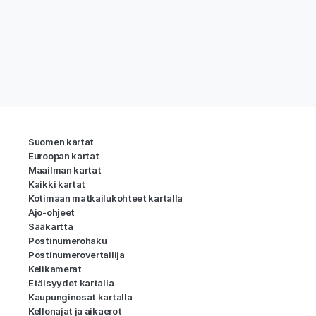
Suomen kartat
Euroopan kartat
Maailman kartat
Kaikki kartat
Kotimaan matkailukohteet kartalla
Ajo-ohjeet
Sääkartta
Postinumerohaku
Postinumerovertailija
Kelikamerat
Etäisyydet kartalla
Kaupunginosat kartalla
Kellonajat ja aikaerot