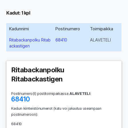
Kadut: 1 kpl
Kadunnimi
Postinumero
Toimipaikka
Ritabackanpolku Ritab
68410
ALAVETELI
ackastigen
Ritabackanpolku
Ritabackastigen
Postinumero(t) postitoimipaikassa
ALAVETELI
:
68410
Kadun kiinteistönumerot
(katu voi jakautua useampaan
:
postinumeroon)
68410