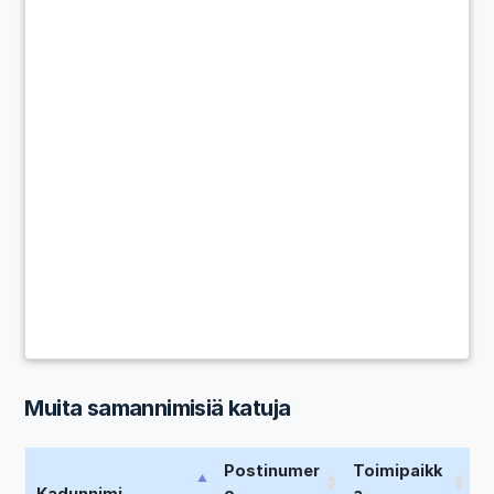
Muita samannimisiä katuja
Postinumer
Toimipaikk
Kadunnimi
o
a