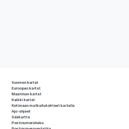
Suomen kartat
Euroopan kartat
Maailman kartat
Kaikki kartat
Kotimaan matkailukohteet kartalla
Ajo-ohjeet
Sääkartta
Postinumerohaku
Postinumerovertailija