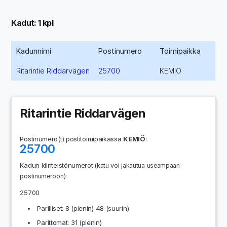
Kadut: 1 kpl
Kadunnimi
Postinumero
Toimipaikka
Ritarintie Riddarvägen
25700
KEMIÖ
Ritarintie Riddarvägen
Postinumero(t) postitoimipaikassa
KEMIÖ
:
25700
Kadun kiinteistönumerot
(katu voi jakautua useampaan
:
postinumeroon)
25700
Parilliset: 8 (pienin) 48 (suurin)
Parittomat: 31 (pienin)