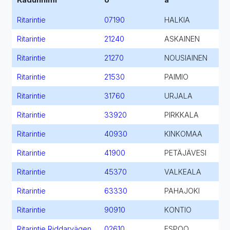
Ritarintie
07190
HALKIA
Ritarintie
21240
ASKAINEN
Ritarintie
21270
NOUSIAINEN
Ritarintie
21530
PAIMIO
Ritarintie
31760
URJALA
Ritarintie
33920
PIRKKALA
Ritarintie
40930
KINKOMAA
Ritarintie
41900
PETÄJÄVESI
Ritarintie
45370
VALKEALA
Ritarintie
63330
PAHAJOKI
Ritarintie
90910
KONTIO
Ritarintie Riddarvägen
02610
ESPOO