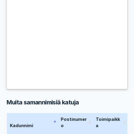
Muita samannimisiä katuja
Postinumer
Toimipaikk
Kadunnimi
o
a