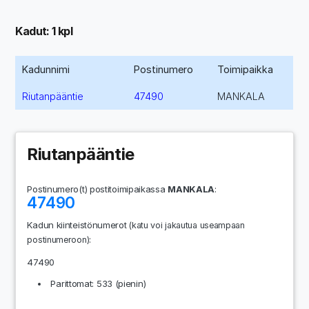
Kadut: 1 kpl
Kadunnimi
Postinumero
Toimipaikka
Riutanpääntie
47490
MANKALA
Riutanpääntie
Postinumero(t) postitoimipaikassa
MANKALA
:
47490
Kadun kiinteistönumerot
(katu voi jakautua useampaan
:
postinumeroon)
47490
Parittomat: 533 (pienin)