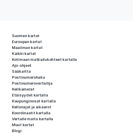
Suomen kartat
Euroopan kartat
Maailman kartat
Kaikki kartat
Kotimaan matkailukohteet kartalla
Ajo-ohjeet
Sääkartta
Postinumerohaku
Postinumerovertailija
Kelikamerat
Etäisyydet kartalla
Kaupunginosat kartalla
Kellonajat ja aikaerot
Koordinaatit kartalla
Vertaile maita kartalla
Muut kartat
Blogi