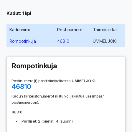
Kadut: 1 kpl
Kadunnimi
Postinumero
Toimipaikka
Rompotinkuja
46810
UMMELJOKI
Rompotinkuja
Postinumero(t) postitoimipaikassa
UMMELJOKI
:
46810
Kadun kiinteistönumerot
(katu voi jakautua useampaan
:
postinumeroon)
46810
Parilliset: 2 (pienin) 4 (suurin)