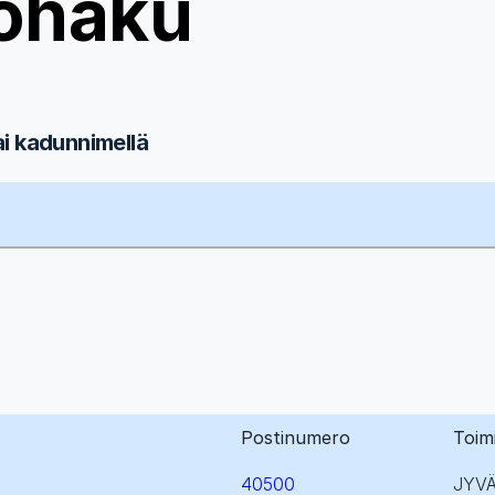
ohaku
ai kadunnimellä
Postinumero
Toim
40500
JYV