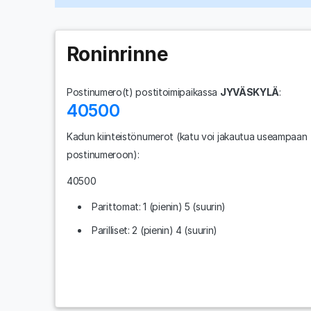
Roninrinne
Postinumero(t) postitoimipaikassa
JYVÄSKYLÄ
:
40500
Kadun kiinteistönumerot
(katu voi jakautua useampaan
postinumeroon)
:
40500
Parittomat: 1 (pienin) 5 (suurin)
Parilliset: 2 (pienin) 4 (suurin)