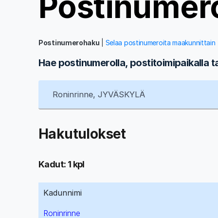
Postinumer
Postinumerohaku
|
Selaa postinumeroita maakunnittain
Hae postinumerolla, postitoimipaikalla t
Hakutulokset
Kadut: 1 kpl
Kadunnimi
Roninrinne