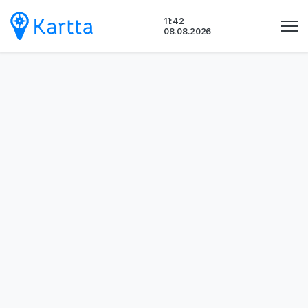
Siirry
11:42
sisältöön
08.08.2026