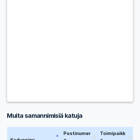
Muita samannimisiä katuja
Postinumer
Toimipaikk
Kadunnimi
o
a