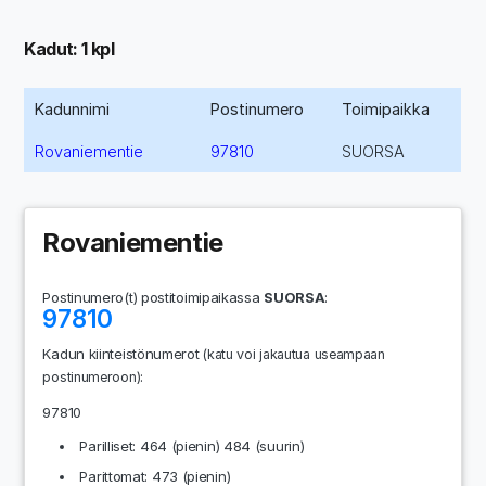
Kadut: 1 kpl
Kadunnimi
Postinumero
Toimipaikka
Rovaniementie
97810
SUORSA
Rovaniementie
Postinumero(t) postitoimipaikassa
SUORSA
:
97810
Kadun kiinteistönumerot
(katu voi jakautua useampaan
:
postinumeroon)
97810
Parilliset: 464 (pienin) 484 (suurin)
Parittomat: 473 (pienin)