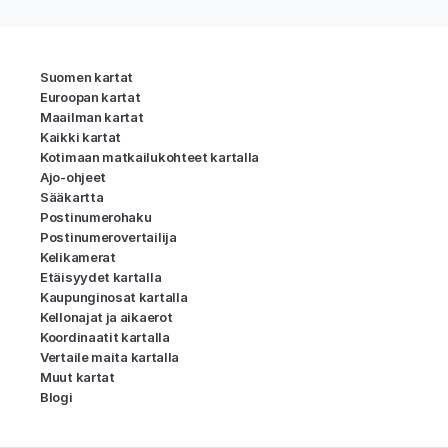
Suomen kartat
Euroopan kartat
Maailman kartat
Kaikki kartat
Kotimaan matkailukohteet kartalla
Ajo-ohjeet
Sääkartta
Postinumerohaku
Postinumerovertailija
Kelikamerat
Etäisyydet kartalla
Kaupunginosat kartalla
Kellonajat ja aikaerot
Koordinaatit kartalla
Vertaile maita kartalla
Muut kartat
Blogi