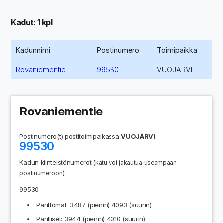
Kadut: 1 kpl
Kadunnimi
Postinumero
Toimipaikka
Rovaniementie
99530
VUOJÄRVI
Rovaniementie
Postinumero(t) postitoimipaikassa
VUOJÄRVI
:
99530
Kadun kiinteistönumerot
(katu voi jakautua useampaan
:
postinumeroon)
99530
Parittomat: 3487 (pienin) 4093 (suurin)
Parilliset: 3944 (pienin) 4010 (suurin)