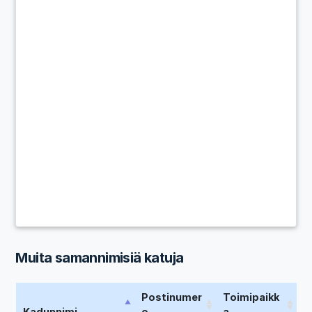
Muita samannimisiä katuja
Postinumer
Toimipaikk
Kadunnimi
o
a