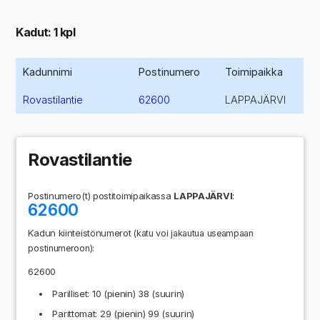
Kadut: 1 kpl
Kadunnimi
Postinumero
Toimipaikka
Rovastilantie
62600
LAPPAJÄRVI
Rovastilantie
Postinumero(t) postitoimipaikassa
LAPPAJÄRVI
:
62600
Kadun kiinteistönumerot
(katu voi jakautua useampaan
:
postinumeroon)
62600
Parilliset: 10 (pienin) 38 (suurin)
Parittomat: 29 (pienin) 99 (suurin)