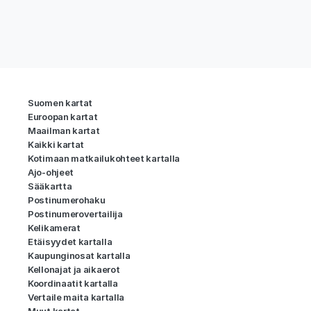
Suomen kartat
Euroopan kartat
Maailman kartat
Kaikki kartat
Kotimaan matkailukohteet kartalla
Ajo-ohjeet
Sääkartta
Postinumerohaku
Postinumerovertailija
Kelikamerat
Etäisyydet kartalla
Kaupunginosat kartalla
Kellonajat ja aikaerot
Koordinaatit kartalla
Vertaile maita kartalla