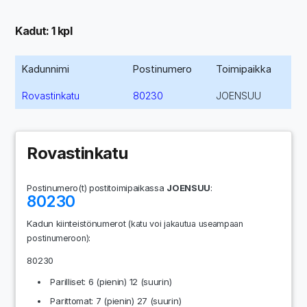
Kadut: 1 kpl
Kadunnimi
Postinumero
Toimipaikka
Rovastinkatu
80230
JOENSUU
Rovastinkatu
Postinumero(t) postitoimipaikassa
JOENSUU
:
80230
Kadun kiinteistönumerot
(katu voi jakautua useampaan
:
postinumeroon)
80230
Parilliset: 6 (pienin) 12 (suurin)
Parittomat: 7 (pienin) 27 (suurin)