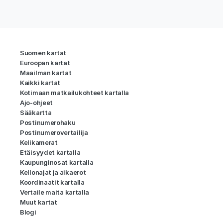
Suomen kartat
Euroopan kartat
Maailman kartat
Kaikki kartat
Kotimaan matkailukohteet kartalla
Ajo-ohjeet
Sääkartta
Postinumerohaku
Postinumerovertailija
Kelikamerat
Etäisyydet kartalla
Kaupunginosat kartalla
Kellonajat ja aikaerot
Koordinaatit kartalla
Vertaile maita kartalla
Muut kartat
Blogi