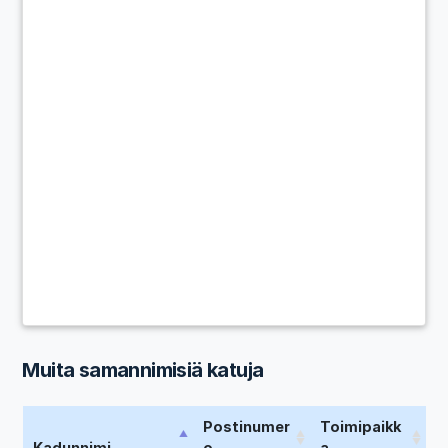
Muita samannimisiä katuja
Postinumer
Toimipaikk
Kadunnimi
o
a