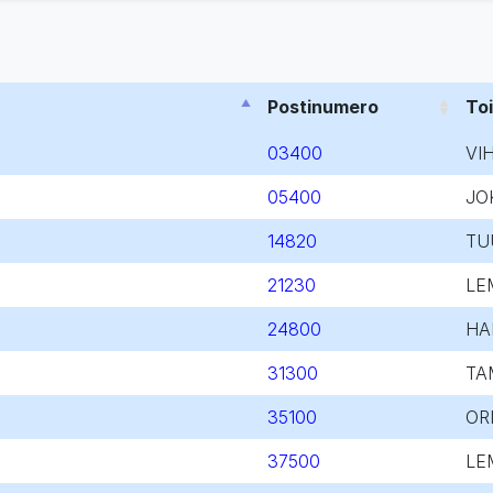
Postinumero
To
03400
VIH
05400
JO
14820
TU
21230
LE
24800
HA
31300
TA
35100
OR
37500
LE