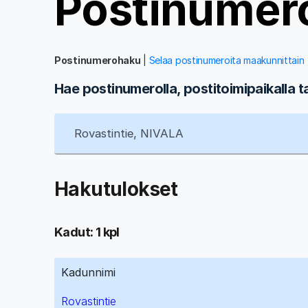
Postinumer
Postinumerohaku
|
Selaa postinumeroita maakunnittain
Hae postinumerolla, postitoimipaikalla t
Hakutulokset
Kadut: 1 kpl
Kadunnimi
Rovastintie