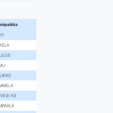
imipaikka
TI
KELA
ULOS
MU
LIKKO
MMELA
IVESI AS
MPÄÄLÄ