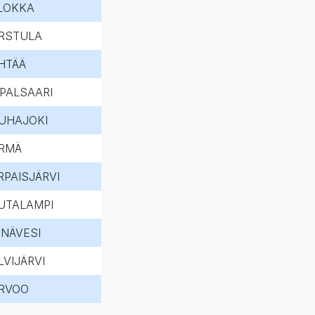
LOKKA
RSTULA
HTÄÄ
IPALSAARI
UHAJOKI
RMÄ
RPAISJÄRVI
UTALAMPI
INÄVESI
LVIJÄRVI
RVOO