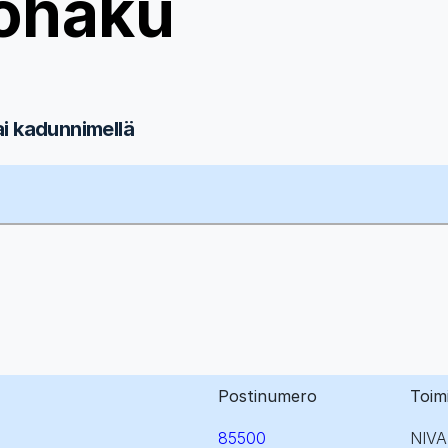
ohaku
ai kadunnimellä
Postinumero
Toim
85500
NIVA