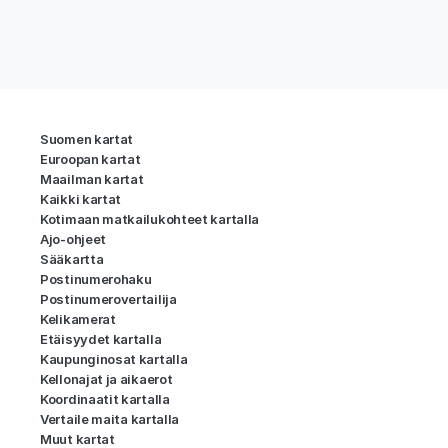
Suomen kartat
Euroopan kartat
Maailman kartat
Kaikki kartat
Kotimaan matkailukohteet kartalla
Ajo-ohjeet
Sääkartta
Postinumerohaku
Postinumerovertailija
Kelikamerat
Etäisyydet kartalla
Kaupunginosat kartalla
Kellonajat ja aikaerot
Koordinaatit kartalla
Vertaile maita kartalla
Muut kartat