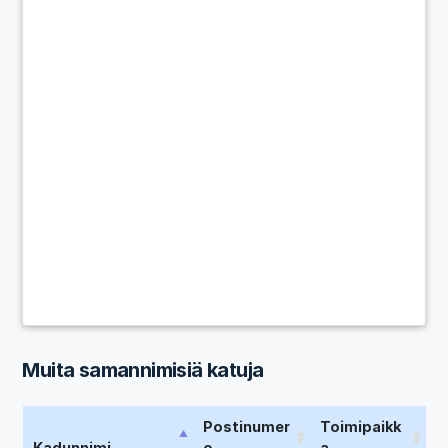
Muita samannimisiä katuja
Postinumer
Toimipaikk
Kadunnimi
o
a