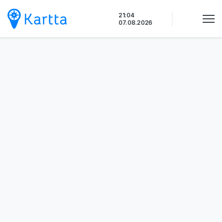
Siirry
21:04
sisältöön
07.08.2026