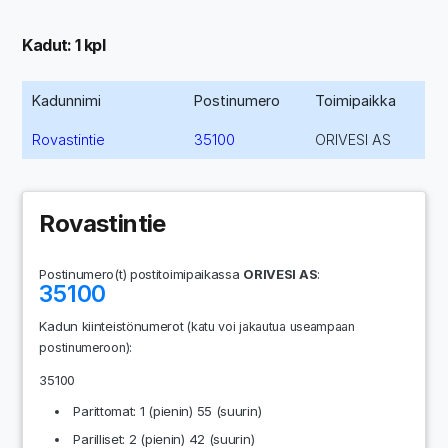
Kadut: 1 kpl
Kadunnimi
Postinumero
Toimipaikka
Rovastintie
35100
ORIVESI AS
Rovastintie
Postinumero(t) postitoimipaikassa
ORIVESI AS
:
35100
Kadun kiinteistönumerot
(katu voi jakautua useampaan
:
postinumeroon)
35100
Parittomat: 1 (pienin) 55 (suurin)
Parilliset: 2 (pienin) 42 (suurin)