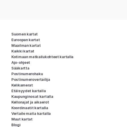
Suomen kartat
Euroopan kartat
Maailman kartat
Kaikki kartat
Kotimaan matkailukohteet kartalla
Ajo-ohjeet
Sääkartta
Postinumerohaku
Postinumerovertailija
Kelikamerat
Etäisyydet kartalla
Kaupunginosat kartalla
Kellonajat ja aikaerot
Koordinaatit kartalla
Vertaile maita kartalla
Muut kartat
Blogi