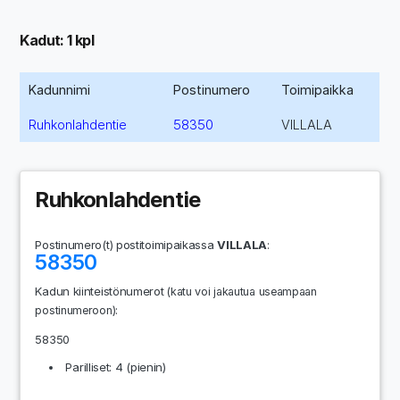
Kadut: 1 kpl
Kadunnimi
Postinumero
Toimipaikka
Ruhkonlahdentie
58350
VILLALA
Ruhkonlahdentie
Postinumero(t) postitoimipaikassa
VILLALA
:
58350
Kadun kiinteistönumerot
(katu voi jakautua useampaan
:
postinumeroon)
58350
Parilliset: 4 (pienin)