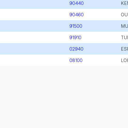
90440
KE
90460
OU
91500
MU
91910
TU
02940
ES
08100
LO