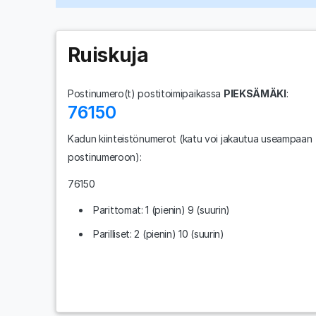
Ruiskuja
Postinumero(t) postitoimipaikassa
PIEKSÄMÄKI
:
76150
Kadun kiinteistönumerot
(katu voi jakautua useampaan
postinumeroon)
:
76150
Parittomat: 1 (pienin) 9 (suurin)
Parilliset: 2 (pienin) 10 (suurin)