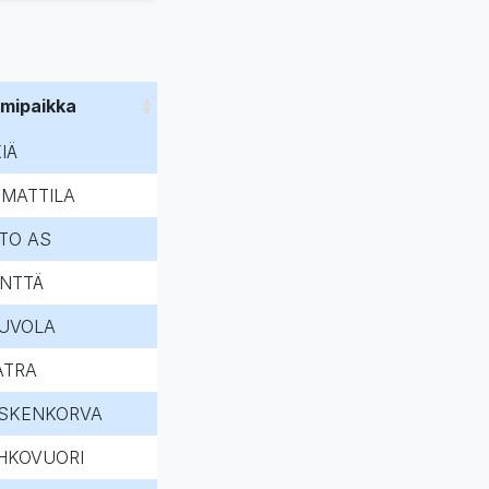
imipaikka
IÄ
IMATTILA
ETO AS
NTTÄ
UVOLA
ATRA
SKENKORVA
HKOVUORI