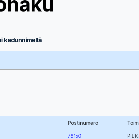
ohaku
ai kadunnimellä
Postinumero
Toim
76150
PIEK