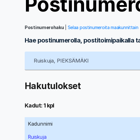
Postinumer
Postinumerohaku
|
Selaa postinumeroita maakunnittain
Hae postinumerolla, postitoimipaikalla t
Hakutulokset
Kadut: 1 kpl
Kadunnimi
Ruiskuja