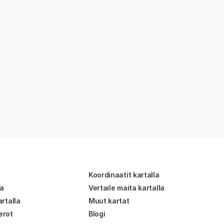
Koordinaatit kartalla
la
Vertaile maita kartalla
rtalla
Muut kartat
erot
Blogi