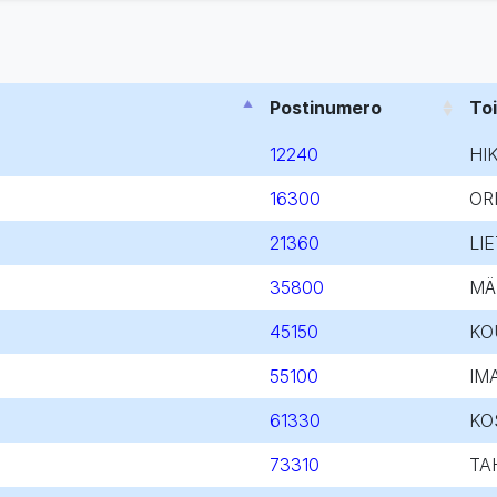
Postinumero
To
12240
HIK
16300
OR
21360
LI
35800
MÄ
45150
KO
55100
IM
61330
KO
73310
TA