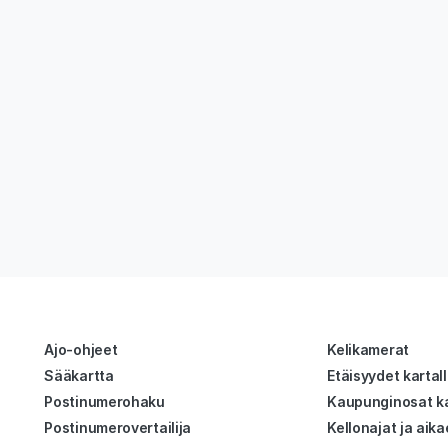
Ajo-ohjeet
Kelikamerat
Sääkartta
Etäisyydet kartal
Postinumerohaku
Kaupunginosat ka
Postinumerovertailija
Kellonajat ja aika