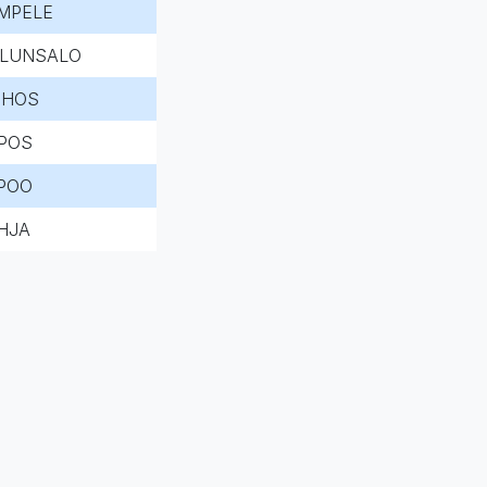
MPELE
LUNSALO
HOS
POS
POO
HJA