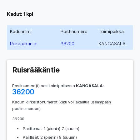
Kadut: 1 kpl
Kadunnimi
Postinumero
Toimipaikka
Ruisrääkäntie
36200
KANGASALA
Ruisrääkäntie
Postinumero(t) postitoimipaikassa
KANGASALA
:
36200
Kadun kiinteistönumerot
(katu voi jakautua useampaan
:
postinumeroon)
36200
Parittomat: 1 (pienin) 7 (suurin)
Parilliset: 2 (pienin) 8 (suurin)