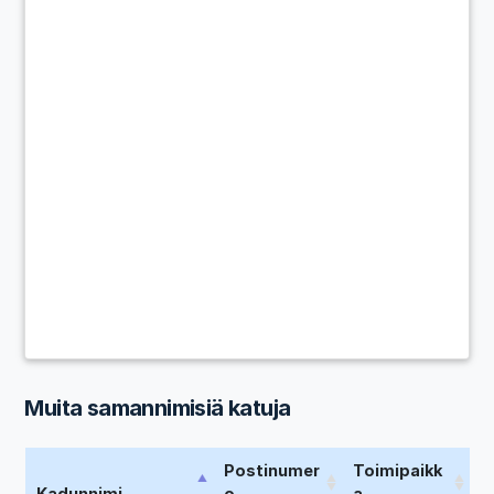
Muita samannimisiä katuja
Postinumer
Toimipaikk
Kadunnimi
o
a