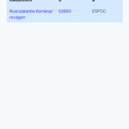
Ruisrääkäntie Kornknar
02660
ESPOO
rsvägen