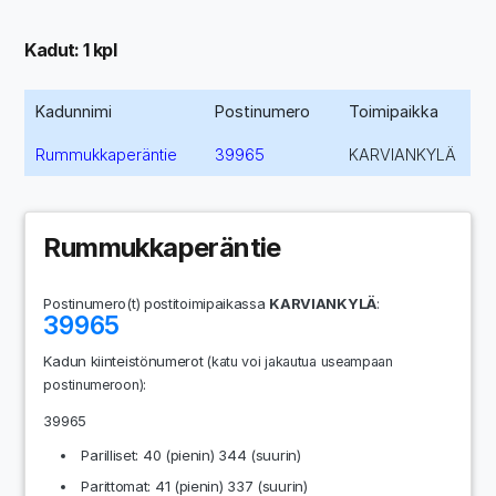
Kadut: 1 kpl
Kadunnimi
Postinumero
Toimipaikka
Rummukkaperäntie
39965
KARVIANKYLÄ
Rummukkaperäntie
Postinumero(t) postitoimipaikassa
KARVIANKYLÄ
:
39965
Kadun kiinteistönumerot
(katu voi jakautua useampaan
:
postinumeroon)
39965
Parilliset: 40 (pienin) 344 (suurin)
Parittomat: 41 (pienin) 337 (suurin)