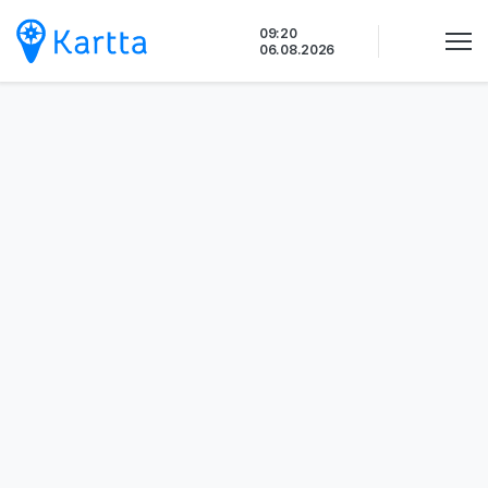
Siirry
09:20
sisältöön
06.08.2026