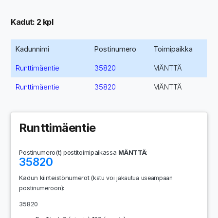
Kadut: 2 kpl
Kadunnimi
Postinumero
Toimipaikka
Runttimäentie
35820
MÄNTTÄ
Runttimäentie
35820
MÄNTTÄ
Runttimäentie
Postinumero(t) postitoimipaikassa
MÄNTTÄ
:
35820
Kadun kiinteistönumerot
(katu voi jakautua useampaan
:
postinumeroon)
35820