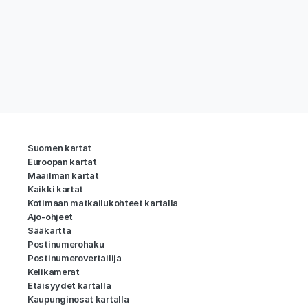
Suomen kartat
Euroopan kartat
Maailman kartat
Kaikki kartat
Kotimaan matkailukohteet kartalla
Ajo-ohjeet
Sääkartta
Postinumerohaku
Postinumerovertailija
Kelikamerat
Etäisyydet kartalla
Kaupunginosat kartalla