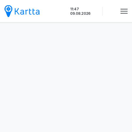
Siirry
11:47
sisältöön
09.08.2026