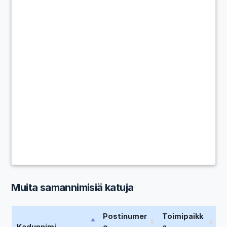
Muita samannimisiä katuja
Postinumer
Toimipaikk
Kadunnimi
o
a