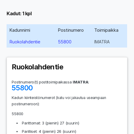
Kadut: 1 kpl
Kadunnimi
Postinumero
Toimipaikka
Ruokolahdentie
55800
IMATRA
Ruokolahdentie
Postinumero(t) postitoimipaikassa
IMATRA
:
55800
Kadun kiinteistönumerot
(katu voi jakautua useampaan
:
postinumeroon)
55800
Parittomat: 3 (pienin) 27 (suurin)
Parilliset: 4 (pienin) 26 (suurin)