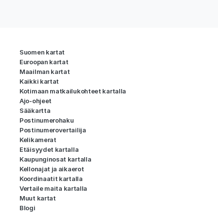
Suomen kartat
Euroopan kartat
Maailman kartat
Kaikki kartat
Kotimaan matkailukohteet kartalla
Ajo-ohjeet
Sääkartta
Postinumerohaku
Postinumerovertailija
Kelikamerat
Etäisyydet kartalla
Kaupunginosat kartalla
Kellonajat ja aikaerot
Koordinaatit kartalla
Vertaile maita kartalla
Muut kartat
Blogi