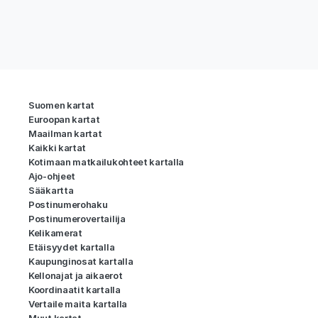
Suomen kartat
Euroopan kartat
Maailman kartat
Kaikki kartat
Kotimaan matkailukohteet kartalla
Ajo-ohjeet
Sääkartta
Postinumerohaku
Postinumerovertailija
Kelikamerat
Etäisyydet kartalla
Kaupunginosat kartalla
Kellonajat ja aikaerot
Koordinaatit kartalla
Vertaile maita kartalla