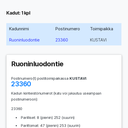
Kadut: 1 kpl
Kadunnimi
Postinumero
Toimipaikka
Ruoninluodontie
23360
KUSTAVI
Ruoninluodontie
Postinumero(t) postitoimipaikassa
KUSTAVI
:
23360
Kadun kiinteistönumerot
(katu voi jakautua useampaan
:
postinumeroon)
23360
Parilliset: 8 (pienin) 252 (suurin)
Parittomat: 47 (pienin) 253 (suurin)