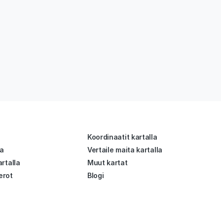
Koordinaatit kartalla
la
Vertaile maita kartalla
rtalla
Muut kartat
erot
Blogi