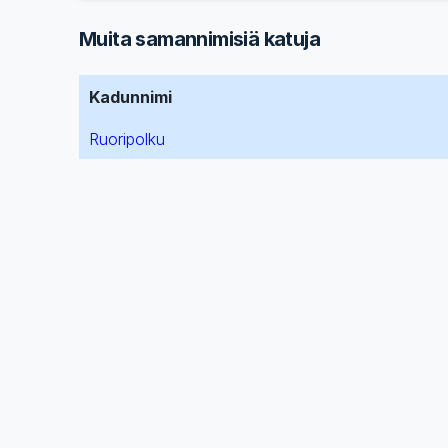
Muita samannimisiä katuja
Kadunnimi
Ruoripolku