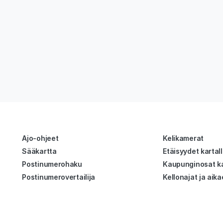
Ajo-ohjeet
Kelikamerat
Sääkartta
Etäisyydet kartal
Postinumerohaku
Kaupunginosat ka
Postinumerovertailija
Kellonajat ja aika