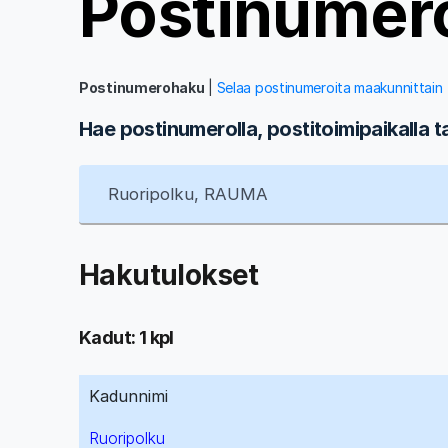
Postinumer
Postinumerohaku
|
Selaa postinumeroita maakunnittain
Hae postinumerolla, postitoimipaikalla t
Hakutulokset
Kadut: 1 kpl
Kadunnimi
Ruoripolku