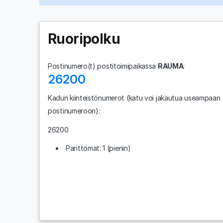
Ruoripolku
Postinumero(t) postitoimipaikassa
RAUMA
:
26200
Kadun kiinteistönumerot
(katu voi jakautua useampaan
postinumeroon)
:
26200
Parittomat: 1 (pienin)