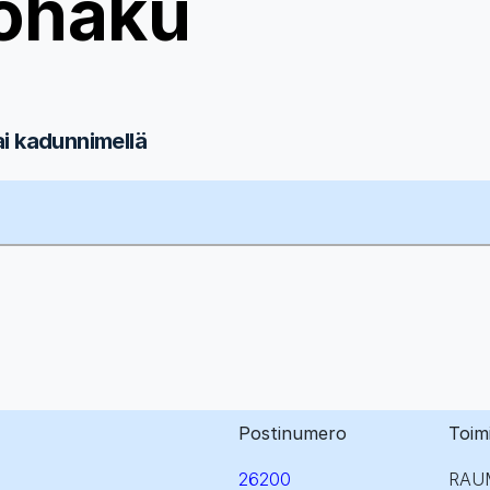
ohaku
ai kadunnimellä
Postinumero
Toim
26200
RAU