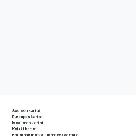
Suomen kartat
Euroopan kartat
Maailman kartat
Kaikki kartat
Kotimaan matkailukohteet kartalla