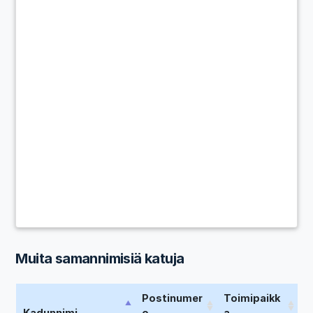
Muita samannimisiä katuja
Postinumer
Toimipaikk
Kadunnimi
o
a