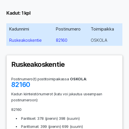
Kadut: 1 kpl
Kadunnimi
Postinumero
Toimipaikka
Ruskeakoskentie
82160
OSKOLA
Ruskeakoskentie
Postinumero(t) postitoimipaikassa
OSKOLA
:
82160
Kadun kiinteistönumerot
(katu voi jakautua useampaan
:
postinumeroon)
82160
Parilliset: 378 (pienin) 398 (suurin)
Parittomat: 399 (pienin) 699 (suurin)