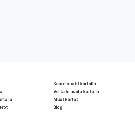
Koordinaatit kartalla
la
Vertaile maita kartalla
rtalla
Muut kartat
erot
Blogi