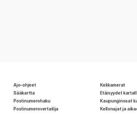
Ajo-ohjeet
Kelikamerat
Sääkartta
Etäisyydet kartal
Postinumerohaku
Kaupunginosat ka
Postinumerovertailija
Kellonajat ja aika