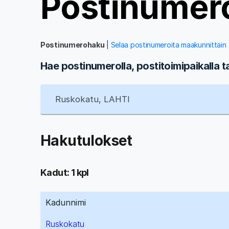
Postinumer
Postinumerohaku
|
Selaa postinumeroita maakunnittain
Hae postinumerolla, postitoimipaikalla t
Hakutulokset
Kadut: 1 kpl
Kadunnimi
Ruskokatu