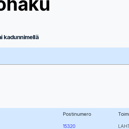
ohaku
ai kadunnimellä
Postinumero
Toim
15320
LAHT