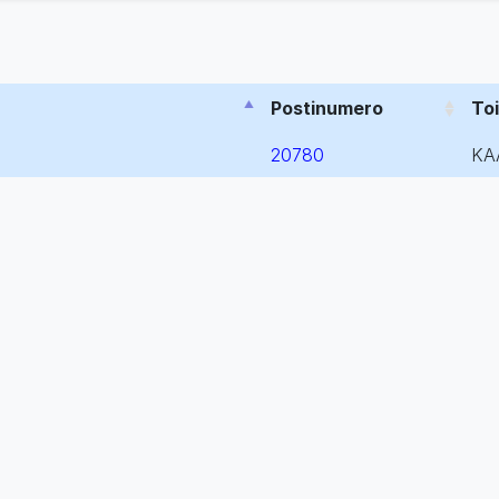
Postinumero
To
20780
KA