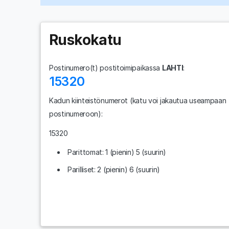
Ruskokatu
Postinumero(t) postitoimipaikassa
LAHTI
:
15320
Kadun kiinteistönumerot
(katu voi jakautua useampaan
postinumeroon)
:
15320
Parittomat: 1 (pienin) 5 (suurin)
Parilliset: 2 (pienin) 6 (suurin)