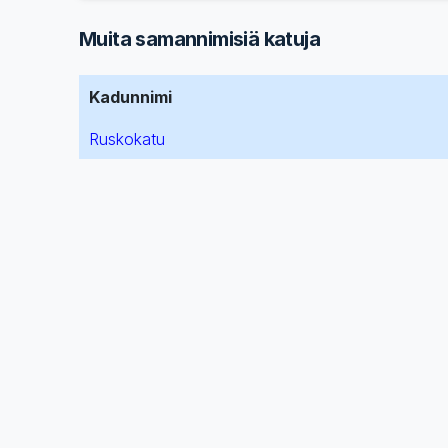
Muita samannimisiä katuja
Kadunnimi
Ruskokatu