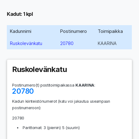
Kadut: 1 kpl
Kadunnimi
Postinumero
Toimipaikka
Ruskolevänkatu
20780
KAARINA
Ruskolevänkatu
Postinumero(t) postitoimipaikassa
KAARINA
:
20780
Kadun kiinteistönumerot
(katu voi jakautua useampaan
:
postinumeroon)
20780
Parittomat: 3 (pienin) 5 (suurin)