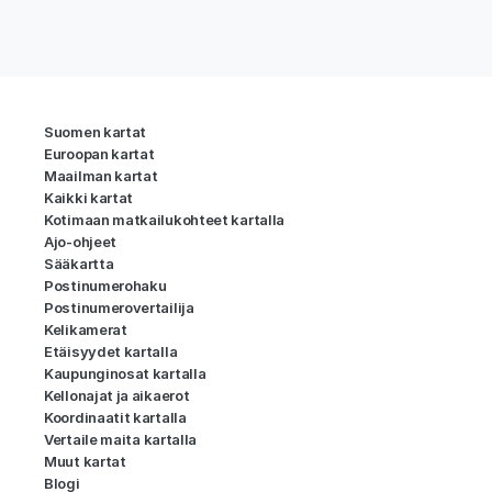
Suomen kartat
Euroopan kartat
Maailman kartat
Kaikki kartat
Kotimaan matkailukohteet kartalla
Ajo-ohjeet
Sääkartta
Postinumerohaku
Postinumerovertailija
Kelikamerat
Etäisyydet kartalla
Kaupunginosat kartalla
Kellonajat ja aikaerot
Koordinaatit kartalla
Vertaile maita kartalla
Muut kartat
Blogi