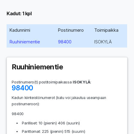
Kadut: 1 kpl
Kadunnimi
Postinumero
Toimipaikka
Ruuhiniementie
98400
ISOKYLÄ
Ruuhiniementie
Postinumero(t) postitoimipaikassa
ISOKYLÄ
:
98400
Kadun kiinteistönumerot
(katu voi jakautua useampaan
:
postinumeroon)
98400
Parilliset: 10 (pienin) 406 (suurin)
Parittomat: 225 (pienin) 515 (suurin)