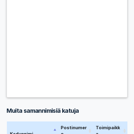
Muita samannimisiä katuja
Postinumer
Toimipaikk
Kadunnimi
o
a