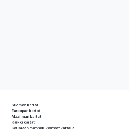
Suomen kartat
Euroopan kartat
Maailman kartat
Kaikki kartat
Kotimaan matkailukohteet kartalla