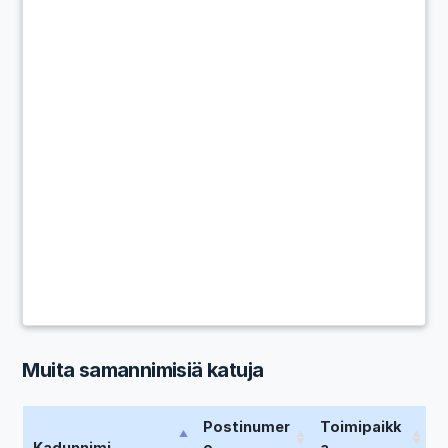
Muita samannimisiä katuja
Postinumer
Toimipaikk
Kadunnimi
o
a