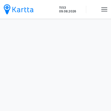
Siirry
11:53
sisältöön
09.08.2026