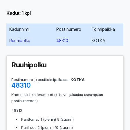
Kadut: 1 kpl
Kadunnimi
Postinumero
Toimipaikka
Ruuhipolku
48310
KOTKA
Ruuhipolku
Postinumero(t) postitoimipaikassa
KOTKA
:
48310
Kadun kiinteistönumerot
(katu voi jakautua useampaan
:
postinumeroon)
48310
Parittomat: 1 (pienin) 9 (suurin)
Parilliset: 2 (pienin) 10 (suurin)