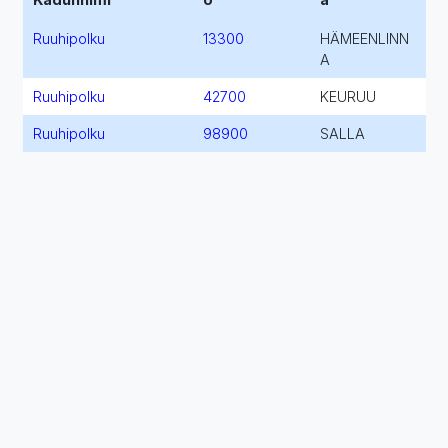
Ruuhipolku
13300
HÄMEENLINN
A
Ruuhipolku
42700
KEURUU
Ruuhipolku
98900
SALLA