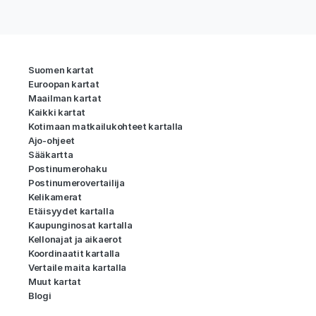
Suomen kartat
Euroopan kartat
Maailman kartat
Kaikki kartat
Kotimaan matkailukohteet kartalla
Ajo-ohjeet
Sääkartta
Postinumerohaku
Postinumerovertailija
Kelikamerat
Etäisyydet kartalla
Kaupunginosat kartalla
Kellonajat ja aikaerot
Koordinaatit kartalla
Vertaile maita kartalla
Muut kartat
Blogi