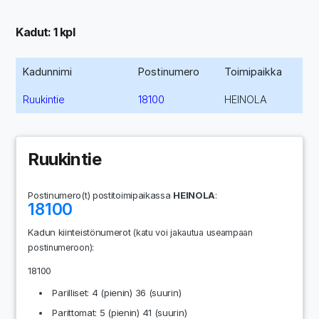
Kadut: 1 kpl
Kadunnimi
Postinumero
Toimipaikka
Ruukintie
18100
HEINOLA
Ruukintie
Postinumero(t) postitoimipaikassa
HEINOLA
:
18100
Kadun kiinteistönumerot
(katu voi jakautua useampaan
:
postinumeroon)
18100
Parilliset: 4 (pienin) 36 (suurin)
Parittomat: 5 (pienin) 41 (suurin)