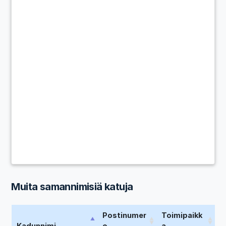
Muita samannimisiä katuja
Postinumer
Toimipaikk
Kadunnimi
o
a