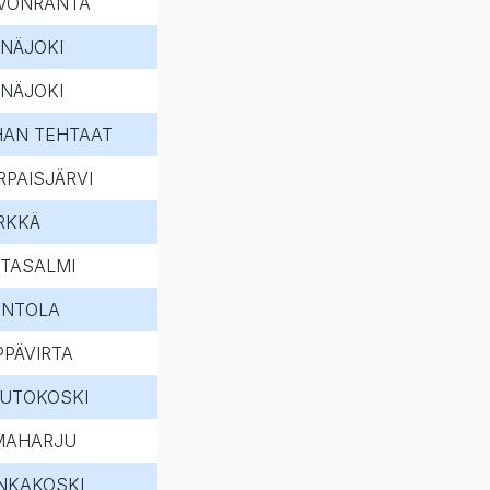
VONRANTA
INÄJOKI
INÄJOKI
HAN TEHTAAT
RPAISJÄRVI
RKKÄ
RTASALMI
NTOLA
PPÄVIRTA
UTOKOSKI
MAHARJU
NKAKOSKI