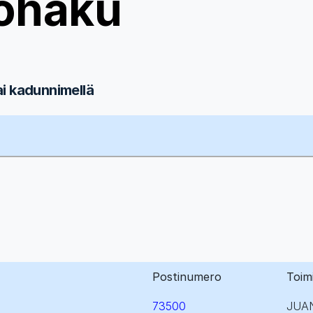
ohaku
ai kadunnimellä
Postinumero
Toim
73500
JUA