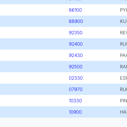
86100
PY
88900
KU
92350
RE
92400
RU
92430
PA
92500
RA
02330
ES
07970
RU
10330
PI
10900
HA