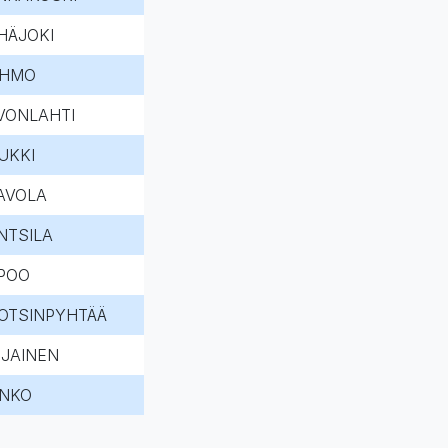
HÄJOKI
HMO
VONLAHTI
UKKI
AVOLA
NTSILA
POO
OTSINPYHTÄÄ
NJAINEN
NKO