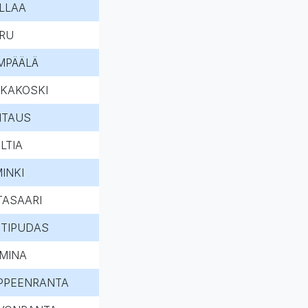
LLAA
RU
MPÄÄLÄ
KKAKOSKI
NTAUS
LTIA
MINKI
ITASAARI
HTIPUDAS
MINA
PPEENRANTA