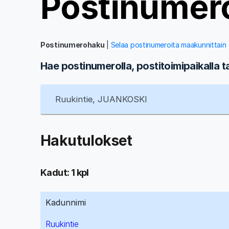
Postinumer
Postinumerohaku
|
Selaa postinumeroita maakunnittain
Hae postinumerolla, postitoimipaikalla t
Hakutulokset
Kadut: 1 kpl
Kadunnimi
Ruukintie