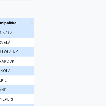
imipaikka
TINALA
RVELÄ
LLOLA KK
RAKOSKI
INOLA
KKIÖ
ÄNE
INEPERI