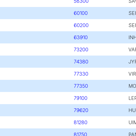
58300
SA
60100
SE
60200
SE
63910
IN
73200
VA
74380
JY
77330
VI
77350
MO
79100
LE
79620
HU
81280
UI
81750
PA