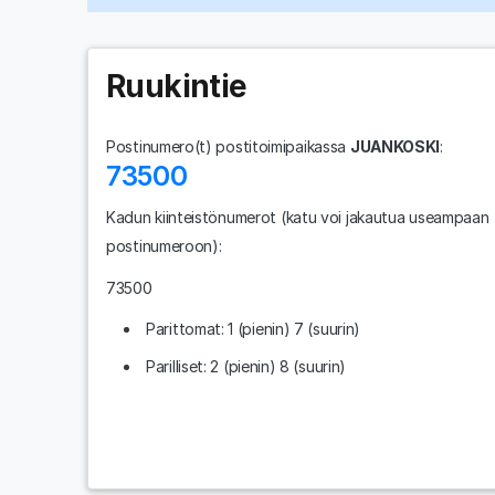
Ruukintie
Postinumero(t) postitoimipaikassa
JUANKOSKI
:
73500
Kadun kiinteistönumerot
(katu voi jakautua useampaan
postinumeroon)
:
73500
Parittomat: 1 (pienin) 7 (suurin)
Parilliset: 2 (pienin) 8 (suurin)