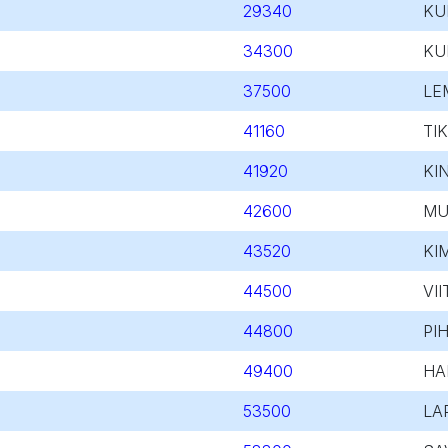
29340
KU
34300
KU
37500
LE
41160
TI
41920
KI
42600
MU
43520
KI
44500
VI
44800
PI
49400
HA
53500
LA