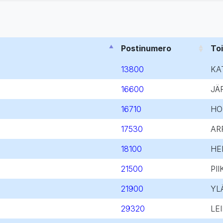
Postinumero
To
13800
KA
16600
JÄ
16710
HO
17530
AR
18100
HE
21500
PII
21900
YL
29320
LE