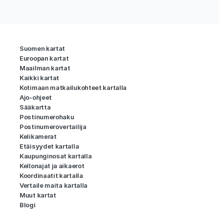
Suomen kartat
Euroopan kartat
Maailman kartat
Kaikki kartat
Kotimaan matkailukohteet kartalla
Ajo-ohjeet
Sääkartta
Postinumerohaku
Postinumerovertailija
Kelikamerat
Etäisyydet kartalla
Kaupunginosat kartalla
Kellonajat ja aikaerot
Koordinaatit kartalla
Vertaile maita kartalla
Muut kartat
Blogi