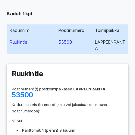
Kadut: 1 kpl
Kadunnimi
Postinumero
Toimipaikka
Ruukintie
53500
LAPPEENRANT
A
Ruukintie
Postinumero(t) postitoimipaikassa
LAPPEENRANTA
:
53500
Kadun kiinteistönumerot
(katu voi jakautua useampaan
:
postinumeroon)
53500
Parittomat: 1 (pienin) 9 (suurin)