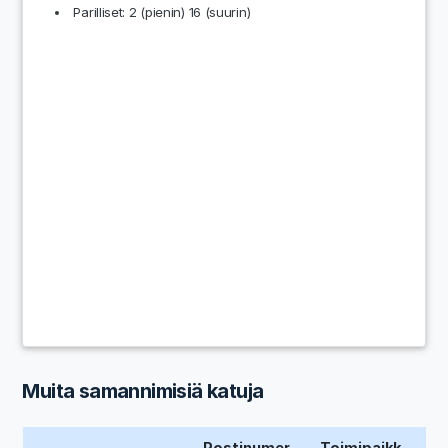
Parilliset: 2 (pienin) 16 (suurin)
Muita samannimisiä katuja
Postinumer
Toimipaikk