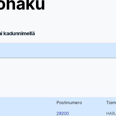
ohaku
ai kadunnimellä
Postinumero
Toim
29200
HAR