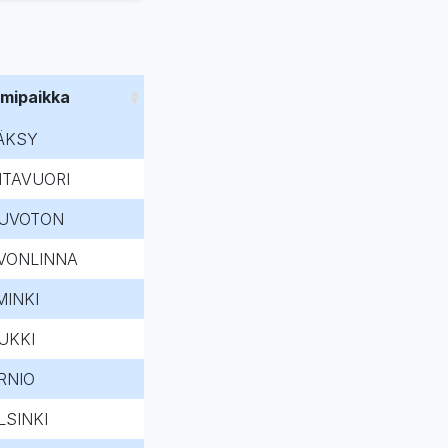
imipaikka
ÄKSY
HTAVUORI
UVOTON
VONLINNA
MINKI
UKKI
RNIO
LSINKI