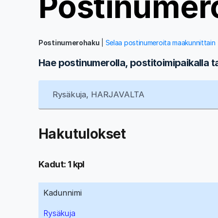
Postinumer
Postinumerohaku
|
Selaa postinumeroita maakunnittain
Hae postinumerolla, postitoimipaikalla t
Hakutulokset
Kadut: 1 kpl
Kadunnimi
Rysäkuja