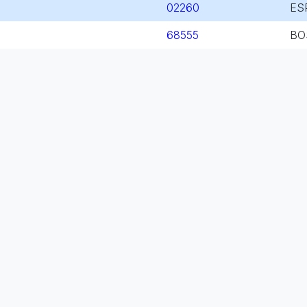
02260
ES
68555
BO