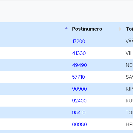
Postinumero
To
17200
VÄ
41330
VI
49490
NE
57710
SA
90900
KII
92400
RU
95410
TO
00980
HE