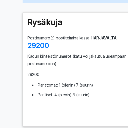
Rysäkuja
Postinumero(t) postitoimipaikassa
HARJAVALTA
:
29200
Kadun kiinteistönumerot
(katu voi jakautua useampaan
postinumeroon)
:
29200
Parittomat: 1 (pienin) 7 (suurin)
Parilliset: 4 (pienin) 8 (suurin)