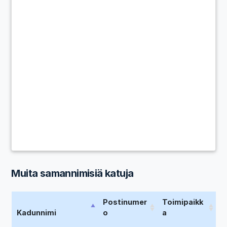
Muita samannimisiä katuja
Postinumer
Toimipaikk
Kadunnimi
o
a