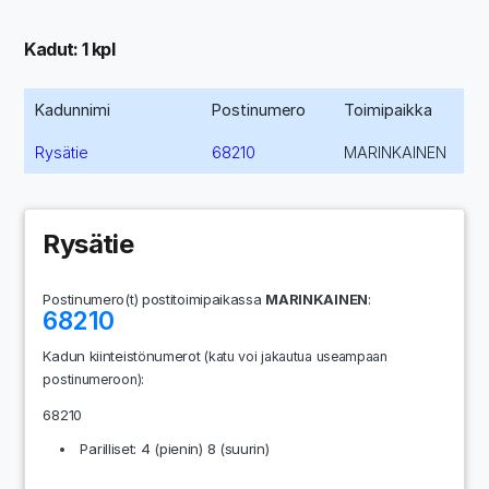
Kadut: 1 kpl
Kadunnimi
Postinumero
Toimipaikka
Rysätie
68210
MARINKAINEN
Rysätie
Postinumero(t) postitoimipaikassa
MARINKAINEN
:
68210
Kadun kiinteistönumerot
(katu voi jakautua useampaan
:
postinumeroon)
68210
Parilliset: 4 (pienin) 8 (suurin)