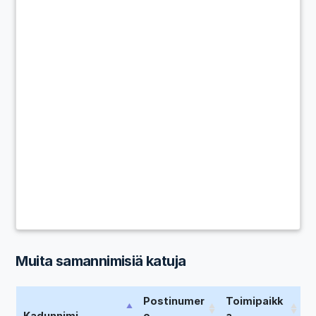
Muita samannimisiä katuja
Postinumer
Toimipaikk
Kadunnimi
o
a