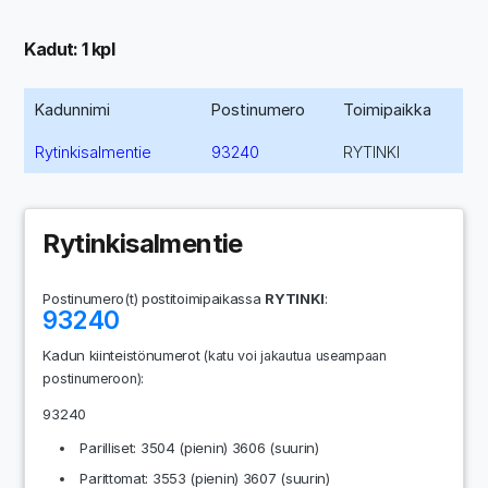
Kadut: 1 kpl
Kadunnimi
Postinumero
Toimipaikka
Rytinkisalmentie
93240
RYTINKI
Rytinkisalmentie
Postinumero(t) postitoimipaikassa
RYTINKI
:
93240
Kadun kiinteistönumerot
(katu voi jakautua useampaan
:
postinumeroon)
93240
Parilliset: 3504 (pienin) 3606 (suurin)
Parittomat: 3553 (pienin) 3607 (suurin)