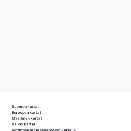
Suomen kartat
Euroopan kartat
Maailman kartat
Kaikki kartat
Kotimaan matkailukohteet kartalla