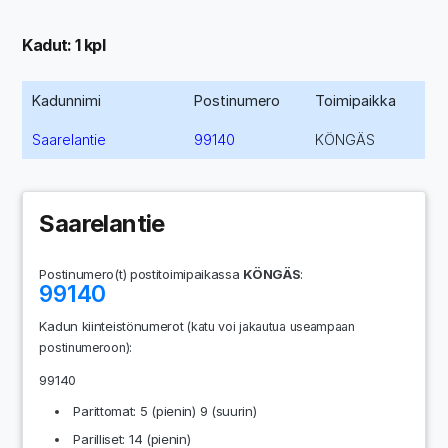
Kadut: 1 kpl
Kadunnimi
Postinumero
Toimipaikka
Saarelantie
99140
KÖNGÄS
Saarelantie
Postinumero(t) postitoimipaikassa
KÖNGÄS
:
99140
Kadun kiinteistönumerot
(katu voi jakautua useampaan
:
postinumeroon)
99140
Parittomat: 5 (pienin) 9 (suurin)
Parilliset: 14 (pienin)