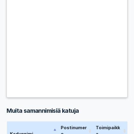
Muita samannimisiä katuja
Postinumer
Toimipaikk
Kadunnimi
o
a