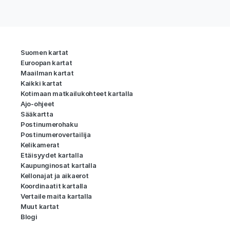
Suomen kartat
Euroopan kartat
Maailman kartat
Kaikki kartat
Kotimaan matkailukohteet kartalla
Ajo-ohjeet
Sääkartta
Postinumerohaku
Postinumerovertailija
Kelikamerat
Etäisyydet kartalla
Kaupunginosat kartalla
Kellonajat ja aikaerot
Koordinaatit kartalla
Vertaile maita kartalla
Muut kartat
Blogi