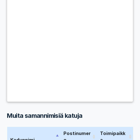
Muita samannimisiä katuja
Postinumer
Toimipaikk
Kadunnimi
o
a