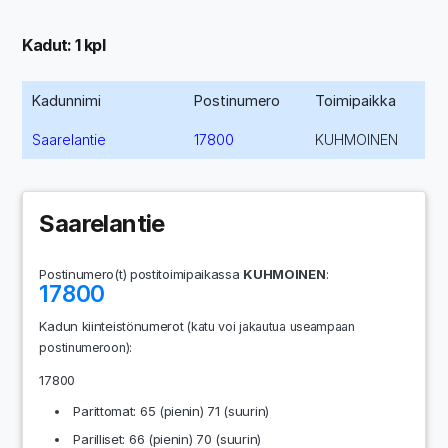
Kadut: 1 kpl
Kadunnimi
Postinumero
Toimipaikka
Saarelantie
17800
KUHMOINEN
Saarelantie
Postinumero(t) postitoimipaikassa
KUHMOINEN
:
17800
Kadun kiinteistönumerot
(katu voi jakautua useampaan
:
postinumeroon)
17800
Parittomat: 65 (pienin) 71 (suurin)
Parilliset: 66 (pienin) 70 (suurin)