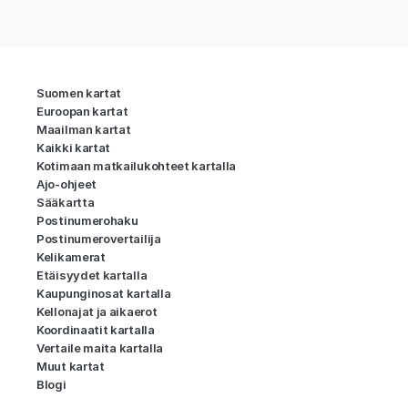
Suomen kartat
Euroopan kartat
Maailman kartat
Kaikki kartat
Kotimaan matkailukohteet kartalla
Ajo-ohjeet
Sääkartta
Postinumerohaku
Postinumerovertailija
Kelikamerat
Etäisyydet kartalla
Kaupunginosat kartalla
Kellonajat ja aikaerot
Koordinaatit kartalla
Vertaile maita kartalla
Muut kartat
Blogi