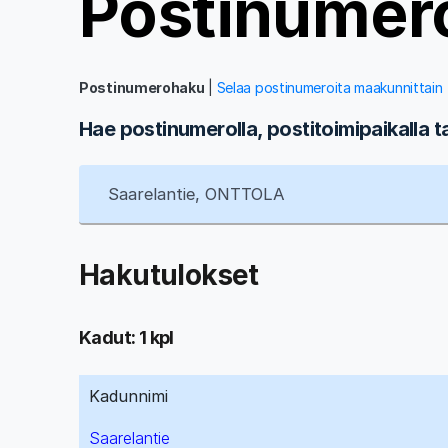
Postinumer
Postinumerohaku
|
Selaa postinumeroita maakunnittain
Hae postinumerolla, postitoimipaikalla t
Hakutulokset
Kadut: 1 kpl
Kadunnimi
Saarelantie