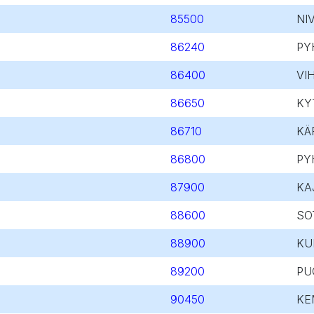
85500
NI
86240
PY
86400
VI
86650
KY
86710
KÄ
86800
PY
87900
KA
88600
SO
88900
KU
89200
PU
90450
KE