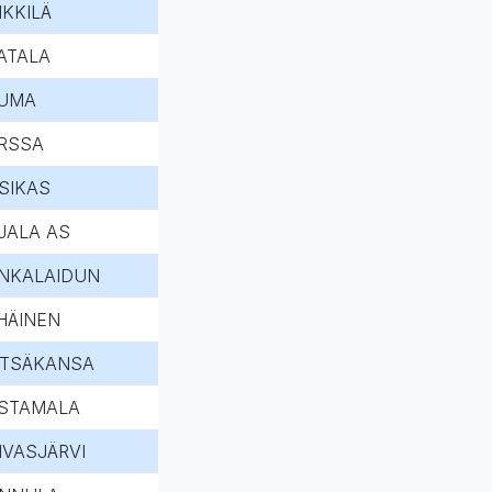
NKKILÄ
ATALA
UMA
RSSA
SIKAS
JALA AS
NKALAIDUN
HÄINEN
TSÄKANSA
STAMALA
IVASJÄRVI