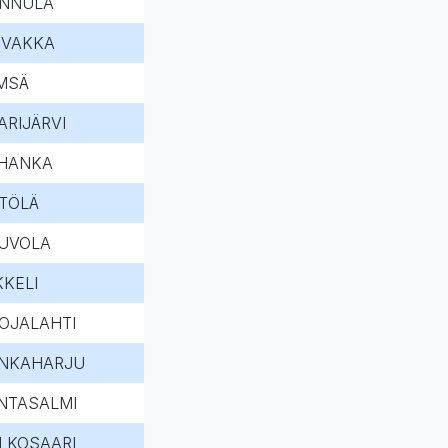
NNULA
IVAKKA
MSÄ
ARIJÄRVI
HANKA
TÖLÄ
UVOLA
KKELI
OJALAHTI
NKAHARJU
NTASALMI
LKOSAARI