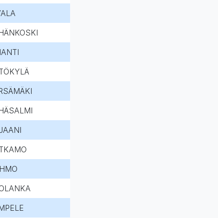
VALA
HÄNKOSKI
HANTI
TÖKYLÄ
RSÄMÄKI
HÄSALMI
JAANI
TKAMO
HMO
OLANKA
MPELE