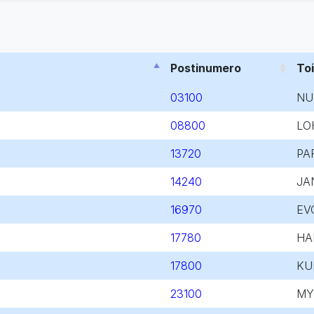
Postinumero
To
03100
NU
08800
LO
13720
PA
14240
JA
16970
EV
17780
HA
17800
KU
23100
MY