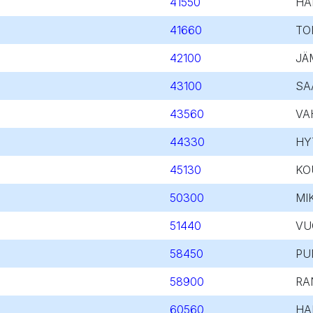
41550
HA
41660
TO
42100
JÄ
43100
SA
43560
VA
44330
HY
45130
KO
50300
MI
51440
VU
58450
PU
58900
RA
60560
HA