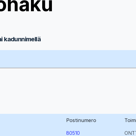
ohaku
ai kadunnimellä
Postinumero
Toim
80510
ONT