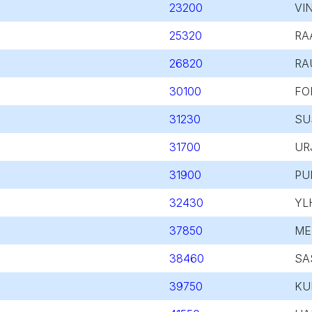
23200
VI
25320
RA
26820
RA
30100
FO
31230
SU
31700
UR
31900
PU
32430
YL
37850
ME
38460
SA
39750
KU