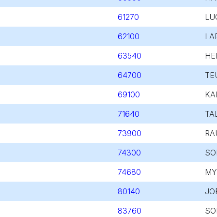
61270
LU
62100
LA
63540
HE
64700
TE
69100
KA
71640
TA
73900
RA
74300
SO
74680
MY
80140
JO
83760
SO