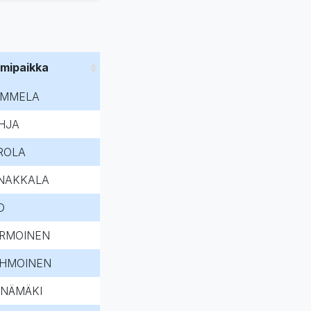
imipaikka
MMELA
HJA
ROLA
NAKKALA
O
RMOINEN
HMOINEN
NÄMÄKI