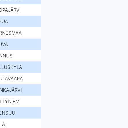
OPAJÄRVI
PUA
RNESMAA
UVA
NNUS
LLUSKYLÄ
UTAVAARA
NKAJÄRVI
LLYNIEMI
ENSUU
LA