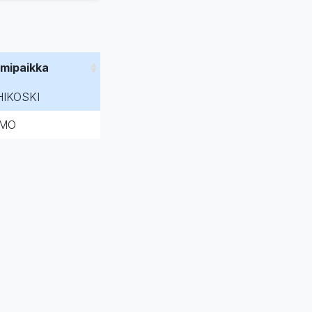
imipaikka
HIKOSKI
MO