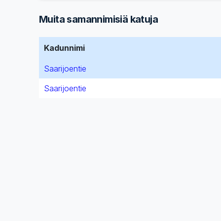
Muita samannimisiä katuja
Kadunnimi
Saarijoentie
Saarijoentie