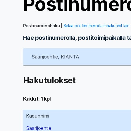
Postinumer
Postinumerohaku
|
Selaa postinumeroita maakunnittain
Hae postinumerolla, postitoimipaikalla t
Hakutulokset
Kadut: 1 kpl
Kadunnimi
Saarijoentie