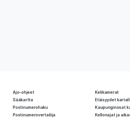
Ajo-ohjeet
Kelikamerat
Sääkartta
Etäisyydet kartal
Postinumerohaku
Kaupunginosat ka
Postinumerovertailija
Kellonajat ja aika