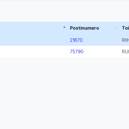
Postinumero
To
21870
RII
75790
RU