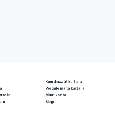
Koordinaatit kartalla
la
Vertaile maita kartalla
rtalla
Muut kartat
erot
Blogi