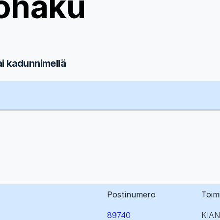
ohaku
ai kadunnimellä
Postinumero
Toim
89740
KIA