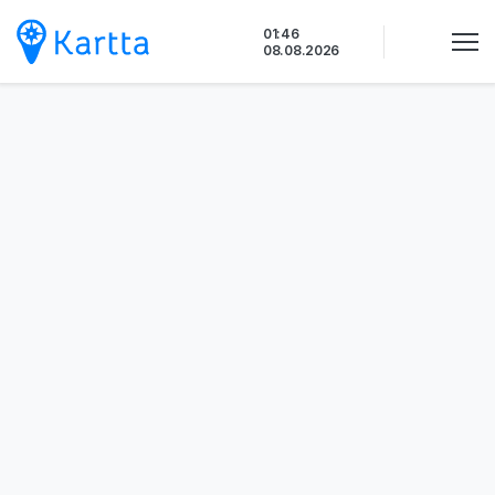
Siirry
01:46
sisältöön
08.08.2026