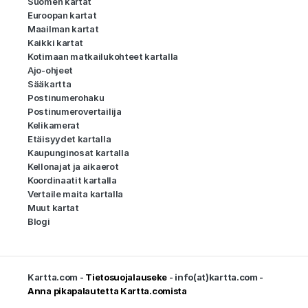
Suomen kartat
Euroopan kartat
Maailman kartat
Kaikki kartat
Kotimaan matkailukohteet kartalla
Ajo-ohjeet
Sääkartta
Postinumerohaku
Postinumerovertailija
Kelikamerat
Etäisyydet kartalla
Kaupunginosat kartalla
Kellonajat ja aikaerot
Koordinaatit kartalla
Vertaile maita kartalla
Muut kartat
Blogi
Kartta.com -
Tietosuojalauseke
- info(at)kartta.com -
Anna pikapalautetta Kartta.comista