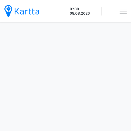
Siirry
01:39
sisältöön
08.08.2026