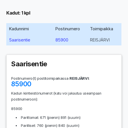
Kadut: 1 kpl
Kadunnimi
Postinumero
Toimipaikka
Saarisentie
85900
REISJÄRVI
Saarisentie
Postinumero(t) postitoimipaikassa
REISJÄRVI
:
85900
Kadun kiinteistönumerot
(katu voi jakautua useampaan
:
postinumeroon)
85900
Parittomat: 671 (pienin) 891 (suurin)
Parilliset: 760 (pienin) 840 (suurin)