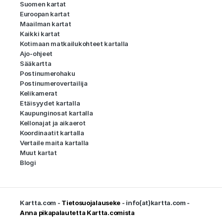
Suomen kartat
Euroopan kartat
Maailman kartat
Kaikki kartat
Kotimaan matkailukohteet kartalla
Ajo-ohjeet
Sääkartta
Postinumerohaku
Postinumerovertailija
Kelikamerat
Etäisyydet kartalla
Kaupunginosat kartalla
Kellonajat ja aikaerot
Koordinaatit kartalla
Vertaile maita kartalla
Muut kartat
Blogi
Kartta.com -
Tietosuojalauseke
- info(at)kartta.com -
Anna pikapalautetta Kartta.comista