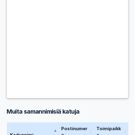
Muita samannimisiä katuja
Postinumer
Toimipaikk
Kadunnimi
o
a