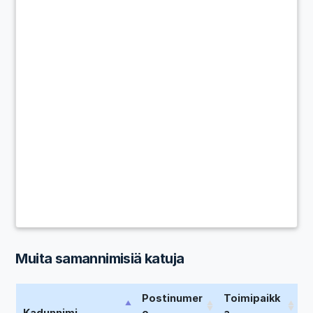
Muita samannimisiä katuja
Postinumer
Toimipaikk
Kadunnimi
o
a