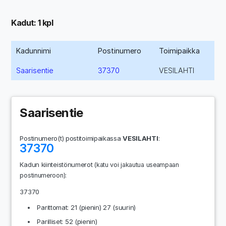
Kadut: 1 kpl
Kadunnimi
Postinumero
Toimipaikka
Saarisentie
37370
VESILAHTI
Saarisentie
Postinumero(t) postitoimipaikassa
VESILAHTI
:
37370
Kadun kiinteistönumerot
(katu voi jakautua useampaan
:
postinumeroon)
37370
Parittomat: 21 (pienin) 27 (suurin)
Parilliset: 52 (pienin)