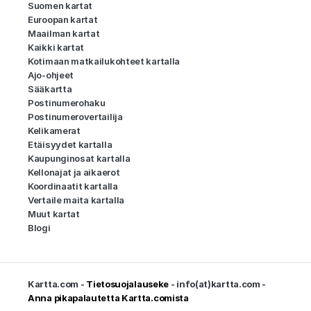
Suomen kartat
Euroopan kartat
Maailman kartat
Kaikki kartat
Kotimaan matkailukohteet kartalla
Ajo-ohjeet
Sääkartta
Postinumerohaku
Postinumerovertailija
Kelikamerat
Etäisyydet kartalla
Kaupunginosat kartalla
Kellonajat ja aikaerot
Koordinaatit kartalla
Vertaile maita kartalla
Muut kartat
Blogi
Kartta.com -
Tietosuojalauseke
- info(at)kartta.com -
Anna pikapalautetta Kartta.comista