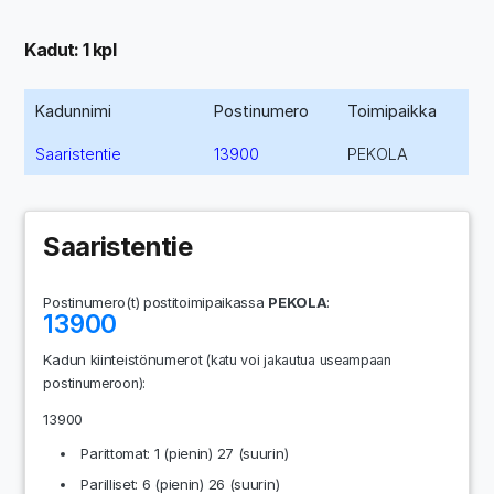
Kadut: 1 kpl
Kadunnimi
Postinumero
Toimipaikka
Saaristentie
13900
PEKOLA
Saaristentie
Postinumero(t) postitoimipaikassa
PEKOLA
:
13900
Kadun kiinteistönumerot
(katu voi jakautua useampaan
:
postinumeroon)
13900
Parittomat: 1 (pienin) 27 (suurin)
Parilliset: 6 (pienin) 26 (suurin)