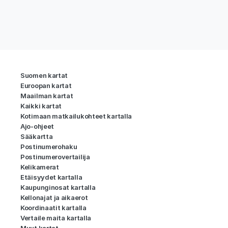
Suomen kartat
Euroopan kartat
Maailman kartat
Kaikki kartat
Kotimaan matkailukohteet kartalla
Ajo-ohjeet
Sääkartta
Postinumerohaku
Postinumerovertailija
Kelikamerat
Etäisyydet kartalla
Kaupunginosat kartalla
Kellonajat ja aikaerot
Koordinaatit kartalla
Vertaile maita kartalla