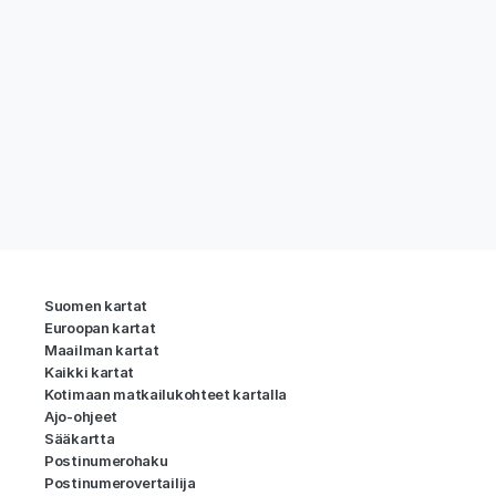
Suomen kartat
Euroopan kartat
Maailman kartat
Kaikki kartat
Kotimaan matkailukohteet kartalla
Ajo-ohjeet
Sääkartta
Postinumerohaku
Postinumerovertailija