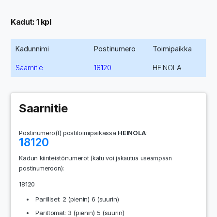
Kadut: 1 kpl
Kadunnimi
Postinumero
Toimipaikka
Saarnitie
18120
HEINOLA
Saarnitie
Postinumero(t) postitoimipaikassa
HEINOLA
:
18120
Kadun kiinteistönumerot
(katu voi jakautua useampaan
:
postinumeroon)
18120
Parilliset: 2 (pienin) 6 (suurin)
Parittomat: 3 (pienin) 5 (suurin)