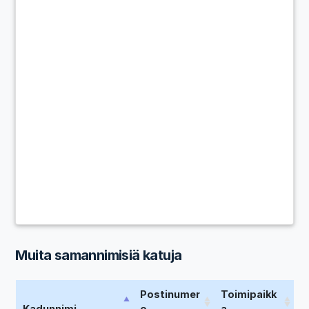
Muita samannimisiä katuja
Postinumer
Toimipaikk
Kadunnimi
o
a