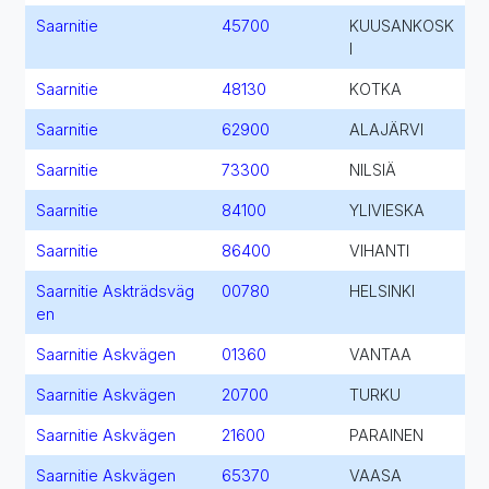
Saarnitie
45700
KUUSANKOSK
I
Saarnitie
48130
KOTKA
Saarnitie
62900
ALAJÄRVI
Saarnitie
73300
NILSIÄ
Saarnitie
84100
YLIVIESKA
Saarnitie
86400
VIHANTI
Saarnitie Askträdsväg
00780
HELSINKI
en
Saarnitie Askvägen
01360
VANTAA
Saarnitie Askvägen
20700
TURKU
Saarnitie Askvägen
21600
PARAINEN
Saarnitie Askvägen
65370
VAASA