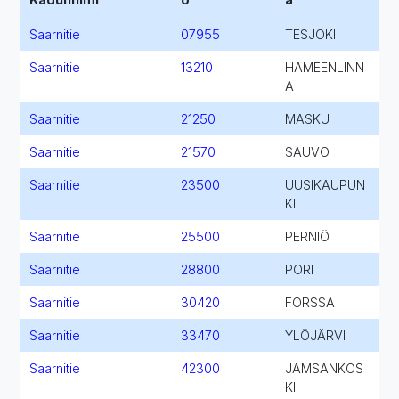
Saarnitie
07955
TESJOKI
Saarnitie
13210
HÄMEENLINN
A
Saarnitie
21250
MASKU
Saarnitie
21570
SAUVO
Saarnitie
23500
UUSIKAUPUN
KI
Saarnitie
25500
PERNIÖ
Saarnitie
28800
PORI
Saarnitie
30420
FORSSA
Saarnitie
33470
YLÖJÄRVI
Saarnitie
42300
JÄMSÄNKOS
KI