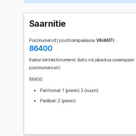
Saarnitie
Postinumero(t) postitoimipaikassa
VIHANTI
:
86400
Kadun kiinteistönumerot
(katu voi jakautua useampaan
postinumeroon)
:
86400
Parittomat: 1 (pienin) 3 (suurin)
Parilliset: 2 (pienin)