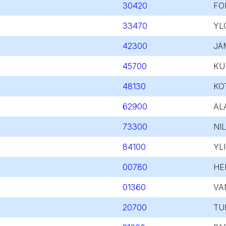
30420
FO
33470
YL
42300
JÄ
45700
KU
48130
KO
62900
AL
73300
NIL
84100
YL
00780
HE
01360
VA
20700
TU