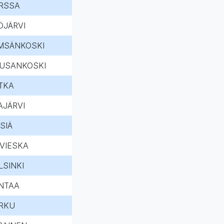
RSSA
ÖJÄRVI
MSÄNKOSKI
USANKOSKI
TKA
AJÄRVI
SIÄ
IVIESKA
LSINKI
NTAA
RKU