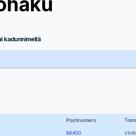
ohaku
ai kadunnimellä
Postinumero
Toim
86400
VIHA