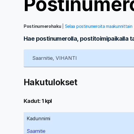
Postinumer
Postinumerohaku
|
Selaa postinumeroita maakunnittain
Hae postinumerolla, postitoimipaikalla t
Hakutulokset
Kadut: 1 kpl
Kadunnimi
Saarnitie