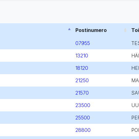
Postinumero
To
07955
TE
13210
HÄ
18120
HE
21250
MA
21570
SA
23500
UU
25500
PE
28800
PO