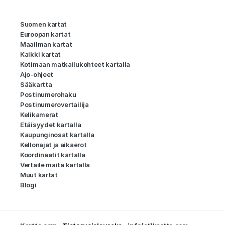
Suomen kartat
Euroopan kartat
Maailman kartat
Kaikki kartat
Kotimaan matkailukohteet kartalla
Ajo-ohjeet
Sääkartta
Postinumerohaku
Postinumerovertailija
Kelikamerat
Etäisyydet kartalla
Kaupunginosat kartalla
Kellonajat ja aikaerot
Koordinaatit kartalla
Vertaile maita kartalla
Muut kartat
Blogi