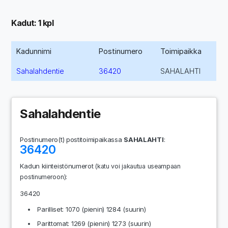
Kadut: 1 kpl
Kadunnimi
Postinumero
Toimipaikka
Sahalahdentie
36420
SAHALAHTI
Sahalahdentie
Postinumero(t) postitoimipaikassa
SAHALAHTI
:
36420
Kadun kiinteistönumerot
(katu voi jakautua useampaan
:
postinumeroon)
36420
Parilliset: 1070 (pienin) 1284 (suurin)
Parittomat: 1269 (pienin) 1273 (suurin)