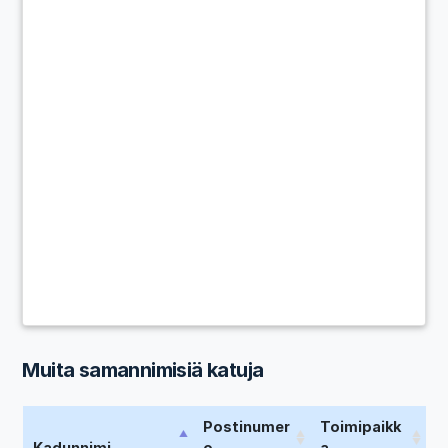
Muita samannimisiä katuja
Postinumer
Toimipaikk
Kadunnimi
o
a