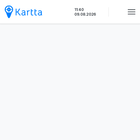
Siirry
11:40
sisältöön
09.08.2026