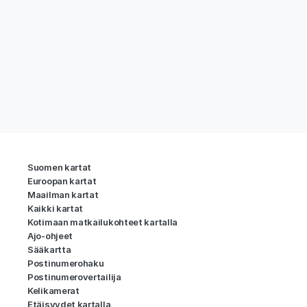
Suomen kartat
Euroopan kartat
Maailman kartat
Kaikki kartat
Kotimaan matkailukohteet kartalla
Ajo-ohjeet
Sääkartta
Postinumerohaku
Postinumerovertailija
Kelikamerat
Etäisyydet kartalla