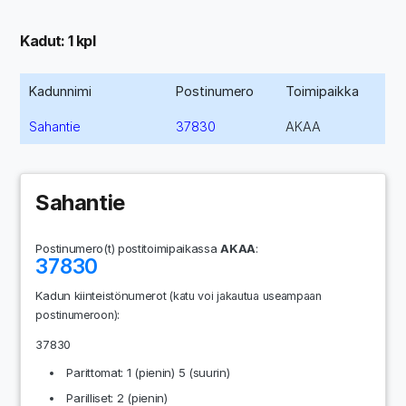
Kadut: 1 kpl
Kadunnimi
Postinumero
Toimipaikka
Sahantie
37830
AKAA
Sahantie
Postinumero(t) postitoimipaikassa
AKAA
:
37830
Kadun kiinteistönumerot
(katu voi jakautua useampaan
:
postinumeroon)
37830
Parittomat: 1 (pienin) 5 (suurin)
Parilliset: 2 (pienin)