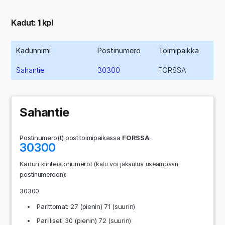
Kadut: 1 kpl
Kadunnimi
Postinumero
Toimipaikka
Sahantie
30300
FORSSA
Sahantie
Postinumero(t) postitoimipaikassa
FORSSA
:
30300
Kadun kiinteistönumerot
(katu voi jakautua useampaan
:
postinumeroon)
30300
Parittomat: 27 (pienin) 71 (suurin)
Parilliset: 30 (pienin) 72 (suurin)