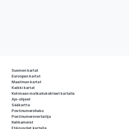
Suomen kartat
Euroopan kartat
Maailman kartat
Kaikki kartat
Kotimaan matkailukohteet kartalla
Ajo-ohjeet
Sääkartta
Postinumerohaku
Postinumerovertailija
Kelikamerat
Etäisyydet kartalla