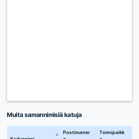
Muita samannimisiä katuja
Postinumer
Toimipaikk
Kadunnimi
o
a